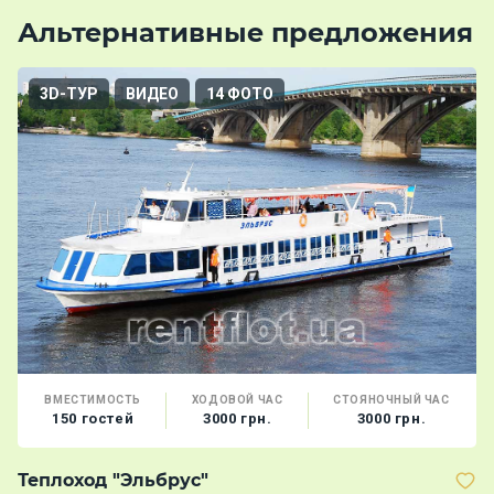
Альтернативные предложения
3D-ТУР
ВИДЕО
14 ФОТО
ВМЕСТИМОСТЬ
ХОДОВОЙ ЧАС
СТОЯНОЧНЫЙ ЧАС
150 гостей
3000 грн.
3000 грн.
Теплоход "Эльбрус"
Т