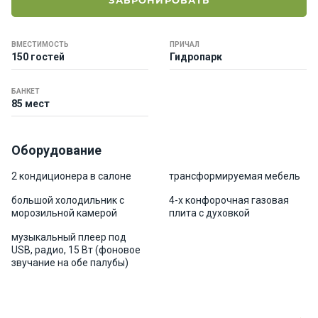
ЗАБРОНИРОВАТЬ
е
я
х
ВМЕСТИМОСТЬ
ПРИЧАЛ
т
150 гостей
Гидропарк
ы
БАНКЕТ
85 мест
К
а
т
Оборудование
е
р
2 кондиционера в салоне
трансформируемая мебель
а
большой холодильник с
4-х конфорочная газовая
морозильной камерой
плита с духовкой
О нас
музыкальный плеер под
USB, радио, 15 Bт (фоновое
звучание на обе палубы)
Програ
ммы
отдыха