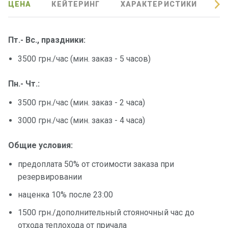
ЦЕНА
КЕЙТЕРИНГ
ХАРАКТЕРИСТИКИ
О
Подаро
чные
сертиф
Пт.- Вс., праздники:
икаты
3500 грн./час (мин. заказ - 5 часов)
Развле
Пн.- Чт.:
чения
3500 грн./час (мин. заказ - 2 часа)
Речные
3000 грн./час (мин. заказ - 4 часа)
прогулк
и
Общие условия:
предоплата 50% от стоимости заказа при
Отзывы
резервировании
наценка 10% после 23:00
Контакт
ы
1500 грн./дополнительный стояночный час до
отхода теплохода от причала