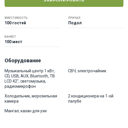
ЗАБРОНИРОВАТЬ
е
я
х
ВМЕСТИМОСТЬ
ПРИЧАЛ
т
100 гостей
Подол
ы
БАНКЕТ
100 мест
К
а
т
Оборудование
е
р
Музыкальный центр 1 кВт,
СВЧ, электрочайник
а
CD, USB, AUX, Bluetooth, ТВ
LCD 42", светомузыка,
радиомикрофон
О нас
Холодильник, морозильная
2 кондиционера на 1-ой
камера
палубе
Програ
Мангал, казан для ухи
ммы
отдыха