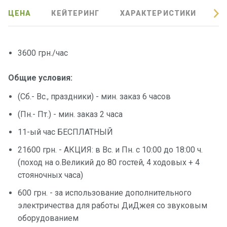
ЦЕНА
КЕЙТЕРИНГ
ХАРАКТЕРИСТИКИ
О
Подаро
чные
сертиф
икаты
3600 грн./час
Развле
Общие условия:
чения
(Сб.- Вс., праздники) - мин. заказ 6 часов
(Пн.- Пт.) - мин. заказ 2 часа
Речные
прогулк
11-ый час БЕСПЛАТНЫЙ
и
21600 грн. - АКЦИЯ: в Вс. и Пн. с 10:00 до 18:00 ч.
(поход на о.Великий до 80 гостей, 4 ходовых + 4
Отзывы
стояночных часа)
600 грн. - за использование дополнительного
Контакт
электричества для работы ДиДжея со звуковым
ы
оборудованием