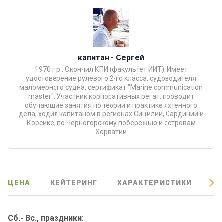
Подаро
чные
сертиф
икаты
капитан - Сергей
1970 г.р.. Окончил КПИ (факультет ИИТ). Имеет
Развле
удостоверение рулевого 2-го класса, судоводителя
чения
маломерного судна, сертификат "Marine communication
master". Участник корпоративных регат, проводит
обучающие занятия по теории и практике яхтенного
дела, ходил капитаном в регионах Сицилии, Сардинии и
Речные
Корсике, по Черногорскому побережью и островам
прогулк
Хорватии
и
Отзывы
ЦЕНА
КЕЙТЕРИНГ
ХАРАКТЕРИСТИКИ
О
Контакт
ы
Сб.- Вс., праздники: