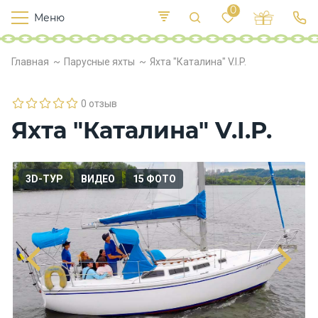
0
Меню
Т
е
К
Р
Главная
Парусные яхты
Яхта "Каталина" V.I.P.
и
у
п
е
с
л
в
о
0 отзыв
х
Яхта "Каталина" V.I.P.
о
д
ы
3D-ТУР
ВИДЕО
15 ФОТО
П
и
т
а
н
и
е