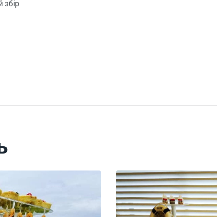
й збір
ь