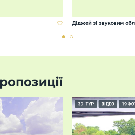
Діджей зі звуковим об
ропозиції
3D-ТУР
ВІДЕО
19 ФО