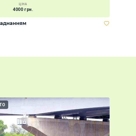
ЦІНА
4000 грн.
Скутер "
ладнанням
ТО
3D-ТУР