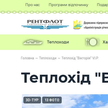
Про нас
Програми відпочинку
Подар
Теплоходи
Ха
Головна
Теплоходи
Теплохід "Вікторія" V.I.P.
Теплохід "В
3D-ТУР
13 ФОТО