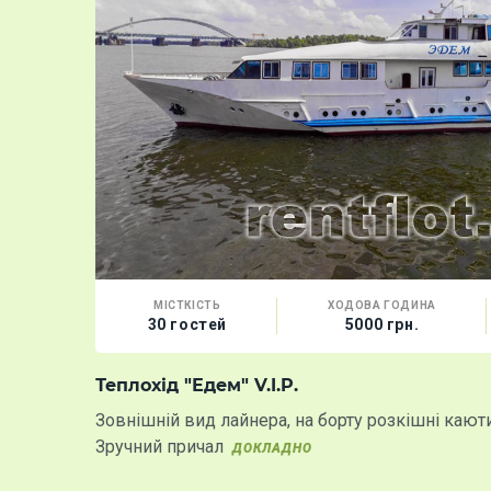
МІСТКІСТЬ
ХОДОВА ГОДИНА
30 гостей
5000 грн.
Теплохід "Едем" V.I.P.
Зовнішній вид лайнера, на борту розкішні каюти 
Зручний причал
ДОКЛАДНО