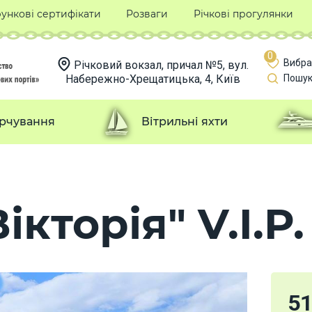
ункові сертифікати
Розваги
Річкові прогулянки
0
Вибра
Річковий вокзал, причал №5, вул.
Набережно-Хрещатицька, 4, Київ
Пошук
рчування
Вітрильні яхти
ікторія" V.I.P.
5