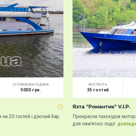
СТОЯНКОВА ГОДИНА
МІСТКІСТЬ
5000 грн.
35 гостей
Яхта "Романтик" V.I.P.
на 20 гостей і діючий бар.
Прекрасна тихохідна мото
для пам'ятної події
ДОКЛАД