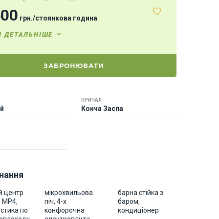
500
грн.
/
стоянкова година
И ДЕТАЛЬНІШЕ
ЗАБРОНЮВАТИ
ПРИЧАЛ
ей
Конча Заспа
нання
й центр
мікрохвильова
барна стійка з
, MP4,
піч, 4-х
баром,
устика по
конфорочна
кондиціонер