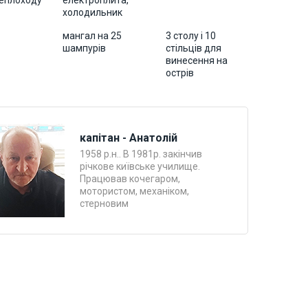
теплоходу
електроплита,
холодильник
мангал на 25
3 столу і 10
шампурів
стільців для
винесення на
острів
капітан - Анатолій
1958 р.н.. В 1981р. закінчив
річкове київське училище.
Працював кочегаром,
мотористом, механіком,
стерновим