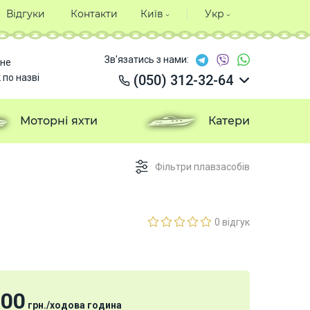
Відгуки
Контакти
Київ
Укр
Зв'язатись з нами:
не
 по назві
(050) 312-32-64
(050) 312-32-64
(050) 312-32-64
Моторні яхти
Катери
(050) 312-32-64
Фільтри плавзасобів
0 відгук
100
грн.
/
ходова година