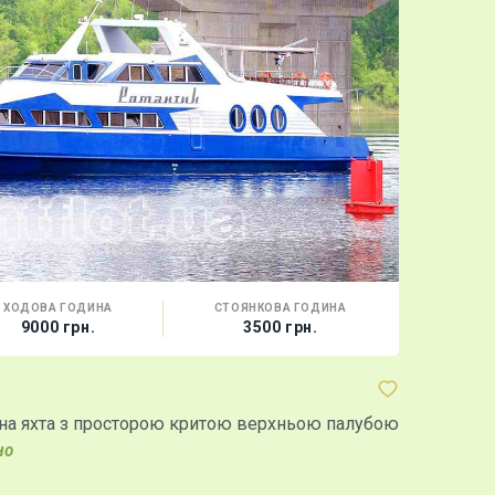
ХОДОВА ГОДИНА
СТОЯНКОВА ГОДИНА
МІСТ
9000 грн.
3500 грн.
100 г
Теплохід 
рна яхта з просторою критою верхньою палубою
Дворівневи
простора п
НО