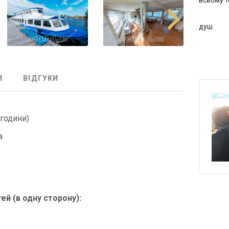
всьому 
душ
И
ВІДГУКИ
 години)
а
ей (в одну сторону):