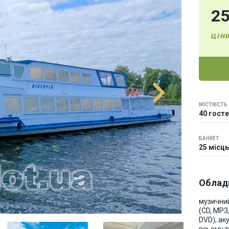
2
ЦІН
МІСТКІСТЬ
40 гост
БАНКЕТ
25 місць
Облад
музични
(CD, MP3
DVD), ак