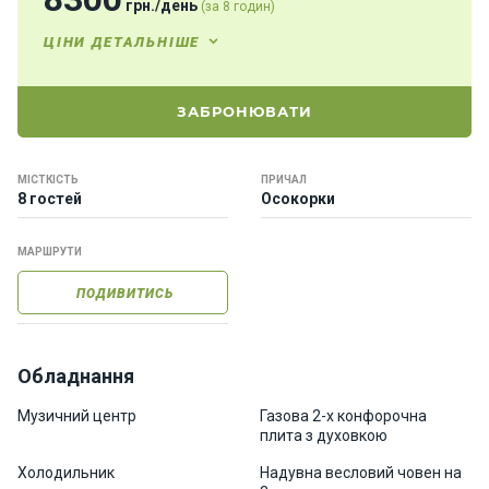
грн.
/
день
(за 8 годин)
о
р
ЦІНИ ДЕТАЛЬНІШЕ
н
і
я
ЗАБРОНЮВАТИ
х
т
и
МІСТКІСТЬ
ПРИЧАЛ
8 гостей
Осокорки
К
МАРШРУТИ
а
т
ПОДИВИТИСЬ
е
р
и
Обладнання
Про
Музичний центр
Газова 2-х конфорочна
плита з духовкою
нас
Холодильник
Надувна весловий човен на