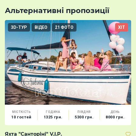
Альтернативні пропозиції
3D-ТУР
ВІДЕО
21 ФОТО
ХІТ
МІСТКІСТЬ
ГОДИНА
ПІВДНЯ
ДЕНЬ
10 гостей
1325 грн.
5300 грн.
8000 грн.
Яхта "Санторіні" V.I.P.
Т