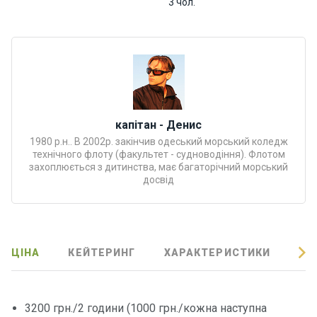
3 чол.
Програ
ми
відпочи
нку
Подару
нкові
капітан - Денис
сертифі
1980 р.н.. В 2002р. закінчив одеський морський коледж
кати
технічного флоту (факультет - судноводіння). Флотом
захоплюється з дитинства, має багаторічний морський
досвід
Розваг
и
Річкові
ЦІНА
КЕЙТЕРИНГ
ХАРАКТЕРИСТИКИ
ВІ
прогул
янки
3200 грн./2 години (1000 грн./кожна наступна
Відгуки