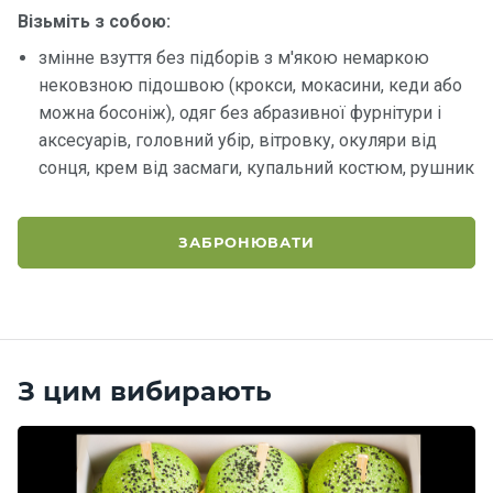
Візьміть з собою:
змінне взуття без підборів з м'якою немаркою
нековзною підошвою (крокси, мокасини, кеди або
можна босоніж), одяг без абразивної фурнітури і
аксесуарів, головний убір, вітровку, окуляри від
сонця, крем від засмаги, купальний костюм, рушник
ЗАБРОНЮВАТИ
З цим вибирають