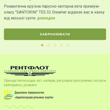
Романтична круїзна парусно-моторна яхта преміум-
Ч
класу "SANTORINI" TES 32 Dreamer відвезе вас в казку
ат
від міської суєти
д
ДОКЛАДНО
ЗАБРОНЮВАТИ
Оренда теплоходів, яхт, катерів, регулярні прогулянки, послуги
кейтерингу, розваги.