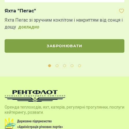
Яхта "Пегас"
Я
Яхта Пегас зі зручним кокпітом і накриттям від сонця і
Ях
дощу
ор
ДОКЛАДНО
б
ЗАБРОНЮВАТИ
Оренда теплоходів, яхт, катерів, регулярні прогулянки, послуги
кейтерингу, розваги.