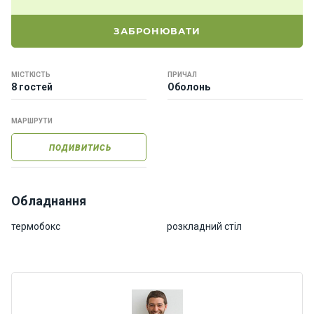
о
р
ЗАБРОНЮВАТИ
н
і
я
МІСТКІСТЬ
ПРИЧАЛ
х
8 гостей
Оболонь
т
и
МАРШРУТИ
ПОДИВИТИСЬ
К
а
т
е
Обладнання
р
и
термобокс
розкладний стіл
Про
нас