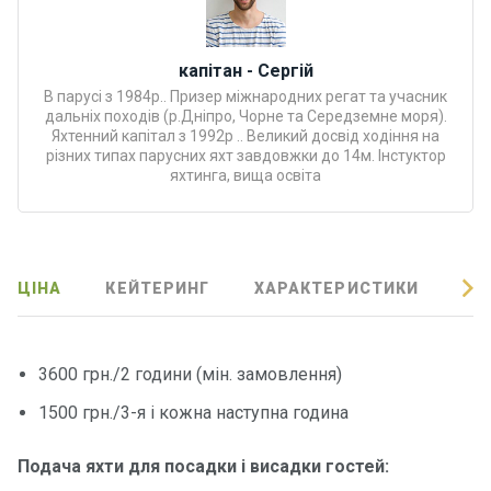
Програ
ми
відпочи
капітан - Сергій
нку
В парусі з 1984р.. Призер міжнародних регат та учасник
дальніх походів (р.Дніпро, Чорне та Середземне моря).
Яхтенний капітал з 1992р .. Великий досвід ходіння на
Подару
різних типах парусних яхт завдовжки до 14м. Інстуктор
нкові
яхтинга, вища освіта
сертифі
кати
Розваг
ЦІНА
КЕЙТЕРИНГ
ХАРАКТЕРИСТИКИ
ВІ
и
Річкові
3600 грн./2 години (мін. замовлення)
прогул
1500 грн./3-я і кожна наступна година
янки
Подача яхти для посадки і висадки гостей:
Відгуки