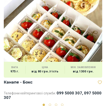
ВАГА
ЦІНА
МІН. ЗАМОВЛЕННЯ
975 г.
від 80 грн./гість
від 1300 грн.
Канапе - Бокс
Б
099 5000 307, 097 5000
Телефони кейтерингової служби:
Те
307
3