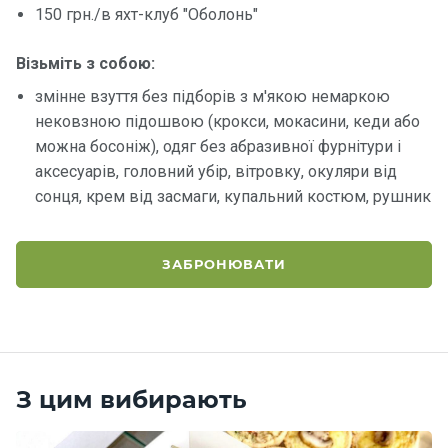
150 грн./в яхт-клуб "Оболонь"
Контакт
Візьміть з собою:
и
змінне взуття без підборів з м'якою немаркою
нековзною підошвою (крокси, мокасини, кеди або
можна босоніж), одяг без абразивної фурнітури і
аксесуарів, головний убір, вітровку, окуляри від
сонця, крем від засмаги, купальний костюм, рушник
ЗАБРОНЮВАТИ
З цим вибирають