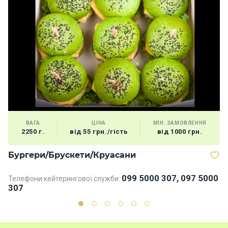
ВАГА
ЦІНА
МІН. ЗАМОВЛЕННЯ
2250 г.
від 55 грн./гість
від 1000 грн.
Бургери/Брускети/Круасани
Д
099 5000 307, 097 5000
Телефони кейтерингової служби:
Те
307
3