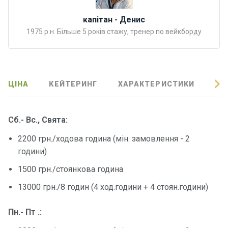
Програ
ми
капітан - Денис
відпочи
1975 р.н. Більше 5 років стажу, тренер по вейкборду
нку
Подару
нкові
ЦІНА
КЕЙТЕРИНГ
ХАРАКТЕРИСТИКИ
ВІ
сертифі
кати
Сб.- Вс., Свята:
Розваг
2200 грн./ходова година (мін. замовлення - 2
и
години)
1500 грн./стоянкова година
Річкові
прогул
13000 грн./8 годин (4 ход.години + 4 стоян.години)
янки
Пн.- Пт .:
Відгуки