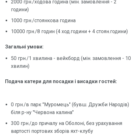
2000 грн./ходова година (мін. замовлення - 2
години)
Контакт
1000 грн./стоянкова година
и
10000 грн./8 годин (4 ход.години + 4 стоян.години)
Загальні умови:
50 грн./1 хвилина - вейкборд (мін. замовлення - 10
хвилин)
Подача катери для посадки і висадки гостей:
0 грн./в парк "Муромець" (бувш. Дружби Народів)
біля р-ну "Червона калина"
300 грн./до причалу на Оболоні, без урахування
вартості портових зборів яхт-клубу