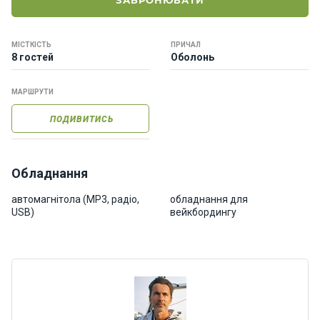
ЗАБРОНЮВАТИ
о
р
н
МІСТКІСТЬ
ПРИЧАЛ
і
8 гостей
Оболонь
я
х
т
МАРШРУТИ
и
ПОДИВИТИСЬ
К
а
Обладнання
т
е
автомагнітола (МР3, радіо,
обладнання для
USB)
вейкбордингу
р
и
Про
нас