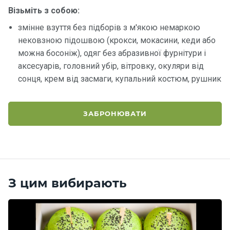
Візьміть з собою:
змінне взуття без підборів з м'якою немаркою
нековзною підошвою (крокси, мокасини, кеди або
можна босоніж), одяг без абразивної фурнітури і
аксесуарів, головний убір, вітровку, окуляри від
сонця, крем від засмаги, купальний костюм, рушник
ЗАБРОНЮВАТИ
З цим вибирають