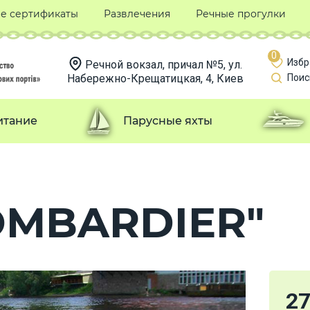
е сертификаты
Развлечения
Речные прогулки
0
Избр
Речной вокзал, причал №5, ул.
Набережно-Крещатицкая, 4, Киев
Поис
итание
Парусные яхты
OMBARDIER"
27