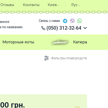
Отзывы
Контакты
Киев
Рус
Связь с нами:
анное
к по названию
(050) 312-32-64
(050) 312-32-64
(050) 312-32-64
Моторные яхты
Катера
(050) 312-32-64
Фильтры плавсредств
00 грн.