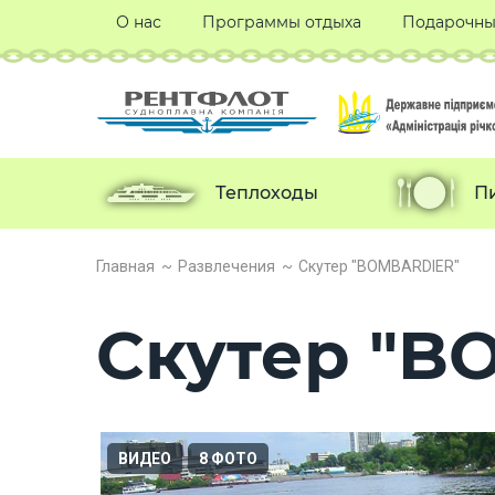
О нас
Программы отдыха
Подарочны
Теплоходы
П
Главная
Развлечения
Скутер "BOMBARDIER"
Скутер "B
ВИДЕО
8 ФОТО