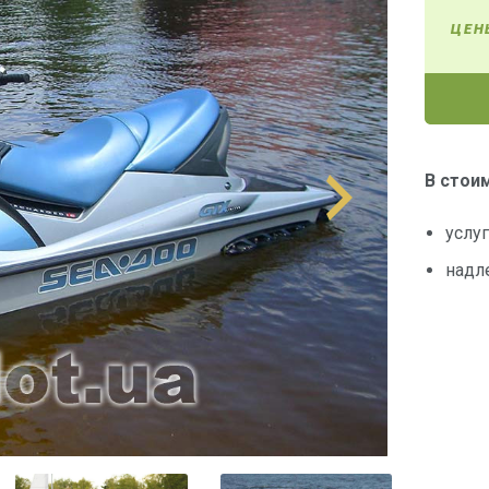
ЦЕН
В стои
услу
надл