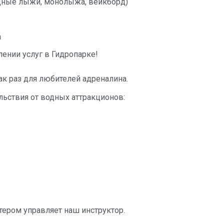
водные лыжи, монолыжа, вейкборд)
а
лении услуг в Гидропарке!
ак раз для любителей адреналина.
льствия от водных аттракционов:
утером управляет наш инструктор.