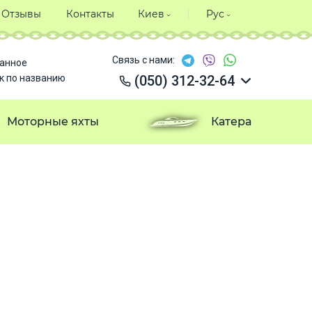
Отзывы
Контакты
Киев
Рус
Связь с нами:
анное
к по названию
(050) 312-32-64
(050) 312-32-64
(050) 312-32-64
Моторные яхты
Катера
(050) 312-32-64