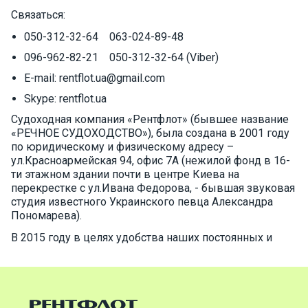
Связаться:
050-312-32-64 063-024-89-48
096-962-82-21 050-312-32-64 (Viber)
E-mail: rentflot.ua@gmail.com
Skype: rentflot.ua
Судоходная компания «Рентфлот» (бывшее название
«РЕЧНОЕ СУДОХОДСТВО»), была создана в 2001 году
по юридическому и физическому адресу –
ул.Красноармейская 94, офис 7А (нежилой фонд в 16-
ти этажном здании почти в центре Киева на
перекрестке с ул.Ивана Федорова, - бывшая звуковая
студия известного Украинского певца Александра
Пономарева).
В 2015 году в целях удобства наших постоянных и
новых клиентов, мы организовали офис прямо на
реке офисного дебаркадера по адресу: ул.Верхний Вал,
72, к нам по-прежнему очень удобно добираться, к
тому же рядом находится ст.М.Контрактовая площадь.