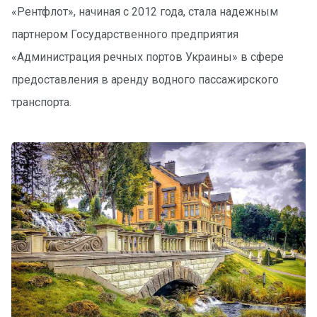
е
«Рентфлот», начиная с 2012 года, стала надежным
я
партнером Государственного предприятия
х
т
«Администрация речных портов Украины» в сфере
ы
предоставления в аренду водного пассажирского
транспорта.
К
а
т
е
р
а
О нас
Програ
ммы
отдыха