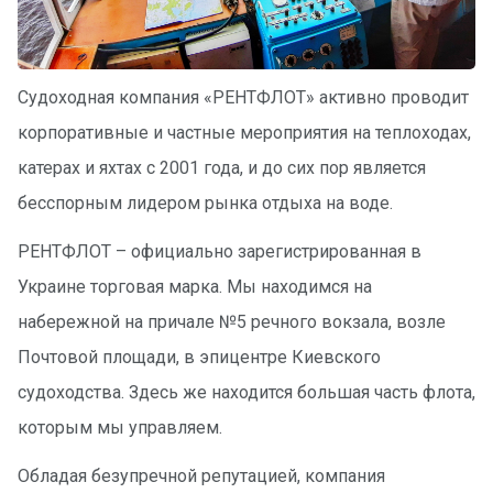
П
а
р
Судоходная компания «РЕНТФЛОТ» активно проводит
у
с
корпоративные и частные мероприятия на теплоходах,
н
ы
катерах и яхтах с 2001 года, и до сих пор является
е
бесспорным лидером рынка отдыха на воде.
я
х
РЕНТФЛОТ – официально зарегистрированная в
т
ы
Украине торговая марка. Мы находимся на
набережной на причале №5 речного вокзала, возле
М
Почтовой площади, в эпицентре Киевского
о
судоходства. Здесь же находится большая часть флота,
т
о
которым мы управляем.
р
н
Обладая безупречной репутацией, компания
ы