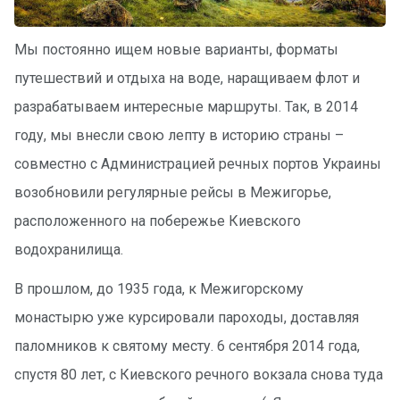
Подаро
чные
Мы постоянно ищем новые варианты, форматы
сертиф
путешествий и отдыха на воде, наращиваем флот и
икаты
разрабатываем интересные маршруты. Так, в 2014
году, мы внесли свою лепту в историю страны –
Развле
чения
совместно с Администрацией речных портов Украины
возобновили регулярные рейсы в Межигорье,
Речные
расположенного на побережье Киевского
прогулк
и
водохранилища.
В прошлом, до 1935 года, к Межигорскому
Отзывы
монастырю уже курсировали пароходы, доставляя
Контакт
паломников к святому месту. 6 сентября 2014 года,
ы
спустя 80 лет, с Киевского речного вокзала снова туда