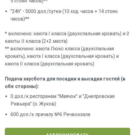
5 стоян. часов)**
"24h"
- 5000 дол./сутки (10 ход. часов + 14 стоян.
часов)**
* включено: каюта I класса (двухспальная кровать) и 2
каюты II класса (2+2 места)
** включено: каюта Люкс класса (двухспальная
кровать), каюта I класса (двухспальная кровать) и
каюта II класса (двухспальная кровать)
Подача хаусбота для посадки и высадки гостей (в
обе стороны):
0 дол./к ресторанам "Маячок" и "Днепровская
Ривьера" (о. Жуков)
600 дол./к причалу №6 Речвокзала
ЗАБРОНИРОВАТЬ