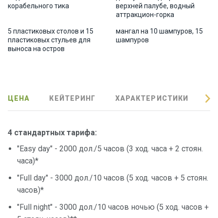
корабельного тика
верхней палубе, водный
Подаро
аттракцион-горка
чные
5 пластиковых столов и 15
мангал на 10 шампуров, 15
сертиф
пластиковых стульев для
шампуров
икаты
выноса на остров
Развле
чения
ЦЕНА
КЕЙТЕРИНГ
ХАРАКТЕРИСТИКИ
О
Речные
прогулк
4 стандартных тарифа
:
и
"Easy day" - 2000 дол./5 часов (3 ход. часа + 2 стоян.
часа)*
Отзывы
"Full day"
- 3000 дол./10 часов (5 ход. часов + 5 стоян.
Контакт
часов)*
ы
"Full night"
- 3000 дол./10 часов ночью (5 ход. часов +