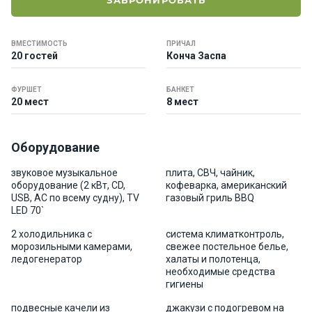
ЗАБРОНИРОВАТЬ
е
я
х
ВМЕСТИМОСТЬ
ПРИЧАЛ
т
20 гостей
Конча Заспа
ы
ФУРШЕТ
БАНКЕТ
20 мест
8 мест
К
а
т
Оборудование
е
р
звуковое музыкальное
плита, СВЧ, чайник,
а
оборудование (2 кВт, CD,
кофеварка, американский
USB, АС по всему судну), TV
газовый гриль BBQ
LED 70`
О нас
2 холодильника с
система климатконтроль,
морозильными камерами,
свежее постельное белье,
ледогенератор
халаты и полотенца,
Програ
необходимые средства
ммы
гигиены
отдыха
подвесные качели из
джакузи с подогревом на