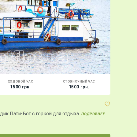
ХОДОВОЙ ЧАС
СТОЯНОЧНЫЙ ЧАС
ВМЕС
1500 грн.
1500 грн.
10 
Яхта "Аст
дик Пати-Бот с горкой для отдыха
Яхта "Астра
ПОДРОБНЕЕ
Причаливае