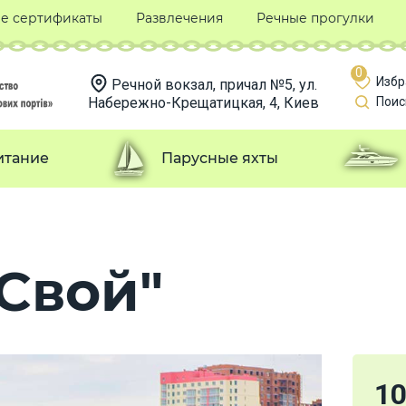
е сертификаты
Развлечения
Речные прогулки
0
Избр
Речной вокзал, причал №5, ул.
Набережно-Крещатицкая, 4, Киев
Поис
итание
Парусные яхты
Свой"
1