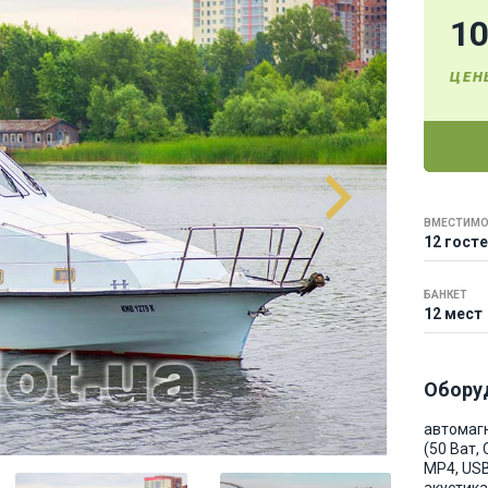
1
ЦЕН
ВМЕСТИМО
12 гост
БАНКЕТ
12 мест
Обору
автомаг
(50 Ват, 
MP4, USB