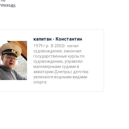
 по
плоходу,
капитан - Константин
1979 г.р.. В 2002г. начал
судовождение, закончил
государственные курсы по
судовождению, управлял
маломерными судами в
акватории Днепра,с детства
увлекался водными видами
спорта