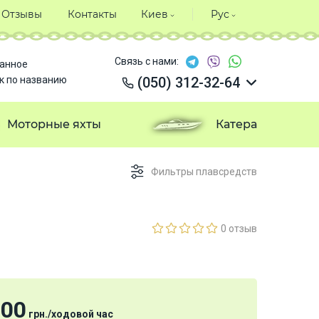
Отзывы
Контакты
Киев
Рус
Связь с нами:
анное
к по названию
(050) 312-32-64
(050) 312-32-64
(050) 312-32-64
Моторные яхты
Катера
(050) 312-32-64
Фильтры плавсредств
0 отзыв
000
грн.
/
ходовой час