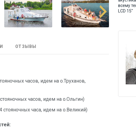
акустика
всему те
LCD 15"
И
ОТЗЫВЫ
 стояночных часов, идем на о.Труханов,
6 стояночных часов, идем на о.Ольгин)
 4 стояночных часа, идем на о.Великий)
стей: