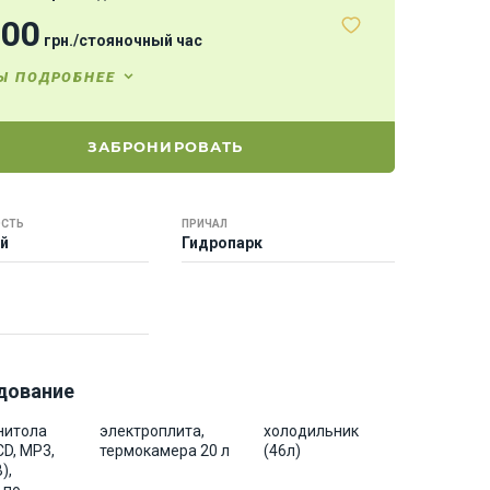
000
грн.
/
стояночный час
Ы ПОДРОБНЕЕ
ЗАБРОНИРОВАТЬ
СТЬ
ПРИЧАЛ
ей
Гидропарк
дование
нитола
электроплита,
холодильник
CD, MP3,
термокамера 20 л
(46л)
),