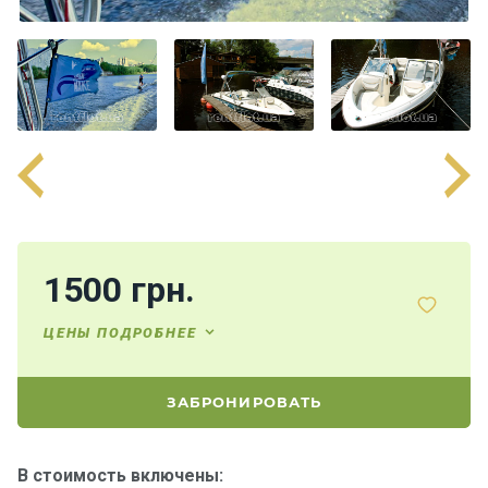
П
а
р
у
с
н
ы
е
я
х
т
ы
1500 грн.
ЦЕНЫ ПОДРОБНЕЕ
М
о
т
ЗАБРОНИРОВАТЬ
о
р
н
В стоимость включены:
ы