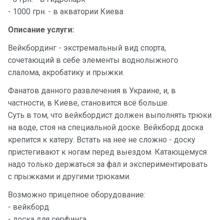
- 1000 грн. - в акватории Киева
Подаро
чные
Описание услуги:
сертиф
Вейкбординг - экстремальный вид спорта,
икаты
сочетающий в себе элементы воднолыжного
слалома, акробатику и прыжки.
Развле
чения
Фанатов данного развлечения в Украине, и, в
частности, в Киеве, становится всё больше.
Речные
Суть в том, что вейкбордист должен выполнять трюки
прогулк
на воде, стоя на специальной доске. Вейкборд доска
и
крепится к катеру. Встать на нее не сложно - доску
пристегивают к ногам перед выездом. Катающемуся
Отзывы
надо только держаться за фал и экспериментировать
с прыжками и другими трюками.
Контакт
Возможно прицепное оборудование:
ы
- вейкборд
- доска для серфинга