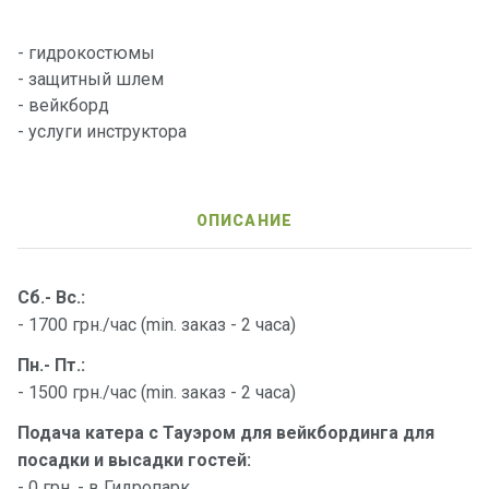
е
я
- гидрокостюмы
х
т
- защитный шлем
ы
- вейкборд
- услуги инструктора
К
а
т
ОПИСАНИЕ
е
р
а
Сб.- Вс.:
- 1700 грн./час (min. заказ - 2 часа)
О нас
Пн.- Пт.:
- 1500 грн./час (min. заказ - 2 часа)
Програ
Подача катера с Тауэром для вейкбординга для
ммы
посадки и высадки гостей:
отдыха
- 0 грн. - в Гидропарк