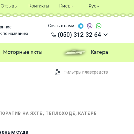
Отзывы
Контакты
Киев
Рус
Связь с нами:
анное
к по названию
(050) 312-32-64
(050) 312-32-64
(050) 312-32-64
Моторные яхты
Катера
(050) 312-32-64
Фильтры плавсредств
ПОРАТИВ НА ЯХТЕ, ТЕПЛОХОДЕ, КАТЕРЕ
ярные суда