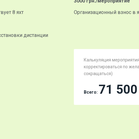
3000 грн./мероприятие
вует 8 яхт
Организационный взнос в я
асстановки дистанции
Калькуляция мероприятия
корректироваться по жела
сокращаться)
71 500
Всего: