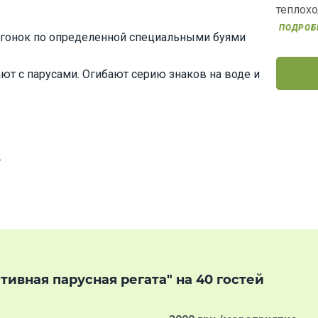
теплохо
ПОДРОБ
их гонок по определенной специальными буями
ют с парусами. Огибают серию знаков на воде и
.
ивная парусная регата" на 40 гостей