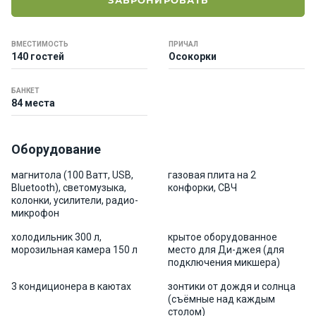
ЗАБРОНИРОВАТЬ
е
я
х
ВМЕСТИМОСТЬ
ПРИЧАЛ
т
140 гостей
Осокорки
ы
БАНКЕТ
84 места
К
а
т
Оборудование
е
р
магнитола (100 Ватт, USB,
газовая плита на 2
а
Bluetooth), светомузыка,
конфорки, СВЧ
колонки, усилители, радио-
микрофон
О нас
холодильник 300 л,
крытое оборудованное
морозильная камера 150 л
место для Ди-джея (для
подключения микшера)
Програ
ммы
3 кондиционера в каютах
зонтики от дождя и солнца
отдыха
(съёмные над каждым
столом)