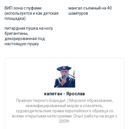
Подаро
ВИП-зона с пуфами
мангал съёмный на 40
(используется и как детская
шампуров
чные
площадка)
сертиф
икаты
питардная пушка на носу
бригантины,
декорированная под
Развле
настоящую пушку
чения
Речные
прогулк
и
капитан - Ярослав
Отзывы
Правнук Черного Бороды! :) Морское образование,
квалифицированный моряк и спасатель,
судоводительские права европейского образца со
Контакт
всеми открытыми категориями. Опыт работы на воде с
ы
2009г.