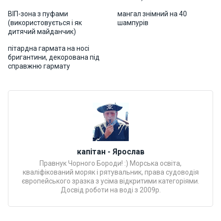
Програ
ВІП-зона з пуфами
мангал знімний на 40
ми
(використовується і як
шампурів
відпочи
дитячий майданчик)
нку
пітардна гармата на носі
бригантини, декорована під
Подару
справжню гармату
нкові
сертифі
кати
Розваг
и
капітан - Ярослав
Правнук Чорного Бороди! :) Морська освіта,
Річкові
кваліфікований моряк і рятувальник, права судоводія
прогул
європейського зразка з усіма відкритими категоріями.
янки
Досвід роботи на воді з 2009р.
Відгуки