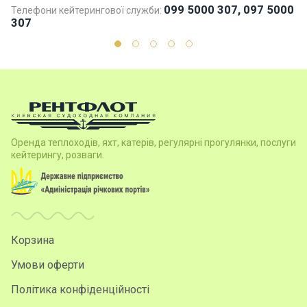
099 5000 307, 097 5000
Телефони кейтерингової служби:
Те
307
3
Оренда теплоходів, яхт, катерів, регулярні прогулянки, послуги
кейтерингу, розваги.
Корзина
Умови оферти
Політика конфіденційності