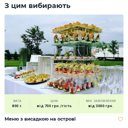
З цим вибирають
ВАГА
ЦІНА
МІН. ЗАМОВЛЕННЯ
800 г.
від 700 грн./гість
від 3000 грн.
Меню з висадкою на острові
В