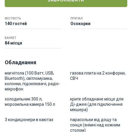
ЗАБРОНЮВАТИ
о
р
н
МІСТКІСТЬ
ПРИЧАЛ
і
140 гостей
Осокорки
я
х
т
БАНКЕТ
84 місця
и
Обладнання
К
а
магнітола (100 Ватт, USB,
газова плита на 2 конфорки,
т
Bluetooth), світломузика,
СВЧ
е
колонки, підсилювачі, радіо-
р
мікрофон
и
холодильник 300 л,
крите обладнане місце для
морозильна камера 150 л
Ді-джея (для підключення
мікшера)
Про
нас
3 кондиціонери в каютах
парасольки від дощу та
сонця (знімні над кожним
столом)