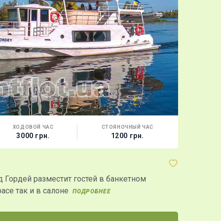
ХОДОВОЙ ЧАС
СТОЯНОЧНЫЙ ЧАС
ВМЕС
3000 грн.
1200 грн.
30 
Теплоход "
 Гордей разместит гостей в банкетном
Внешний ви
расе так и в салоне
действующ
ПОДРОБНЕЕ