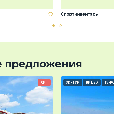
Спортинвентарь
е предложения
ХИТ
3D-ТУР
ВИДЕО
15 Ф