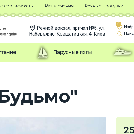
е сертификаты
Развлечения
Речные прогулки
0
Избр
Речной вокзал, причал №5, ул.
Набережно-Крещатицкая, 4, Киев
Поис
итание
Парусные яхты
"Будьмо"
2