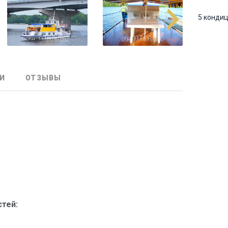
5 конди
И
ОТЗЫВЫ
стей: