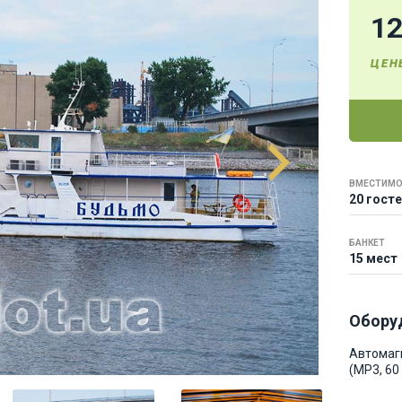
1
ЦЕН
ВМЕСТИМО
20 гост
БАНКЕТ
15 мест
Обору
Автомаг
(MP3, 60