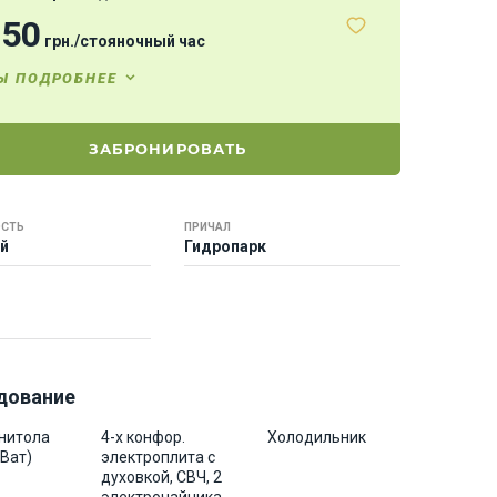
250
грн.
/
стояночный час
Ы ПОДРОБНЕЕ
ЗАБРОНИРОВАТЬ
СТЬ
ПРИЧАЛ
ей
Гидропарк
дование
нитола
4-х конфор.
Холодильник
 Ват)
электроплита с
духовкой, СВЧ, 2