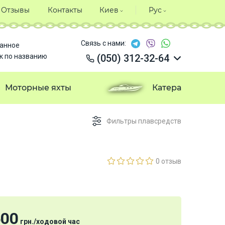
Отзывы
Контакты
Киев
Рус
Связь с нами:
анное
к по названию
(050) 312-32-64
(050) 312-32-64
(050) 312-32-64
Моторные яхты
Катера
(050) 312-32-64
Фильтры плавсредств
0 отзыв
500
грн.
/
ходовой час