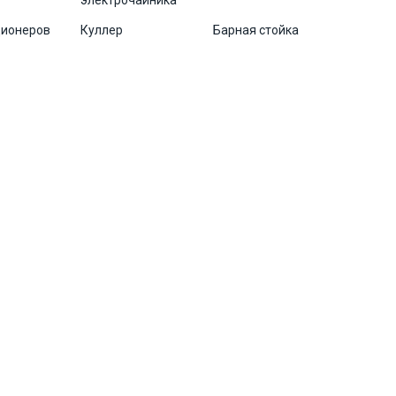
электрочайника
ционеров
Куллер
Барная стойка