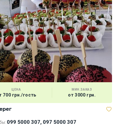
ЦЕНА
МИН.ЗАКАЗ
т 700 грн./гость
от 3000 грн.
ерег
Мегабаск
099 5000 307, 097 5000 307
бы: