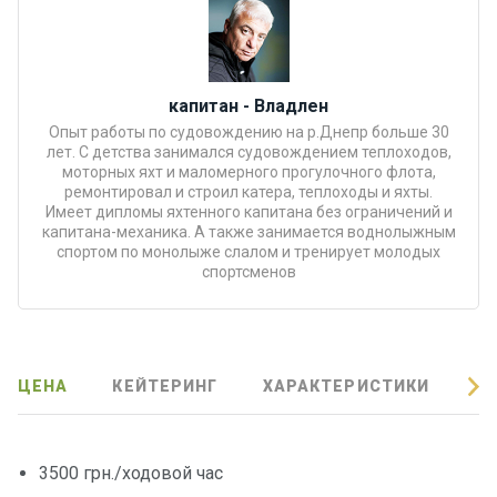
Подаро
чные
сертиф
капитан - Владлен
икаты
Опыт работы по судовождению на р.Днепр больше 30
лет. С детства занимался судовождением теплоходов,
Развле
моторных яхт и маломерного прогулочного флота,
ремонтировал и строил катера, теплоходы и яхты.
чения
Имеет дипломы яхтенного капитана без ограничений и
капитана-механика. А также занимается воднолыжным
спортом по монолыже слалом и тренирует молодых
Речные
спортсменов
прогулк
и
Отзывы
ЦЕНА
КЕЙТЕРИНГ
ХАРАКТЕРИСТИКИ
О
Контакт
ы
3500 грн./ходовой час