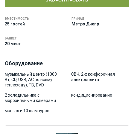
ЗАБРОНИРОВАТЬ
е
я
х
ВМЕСТИМОСТЬ
ПРИЧАЛ
т
25 гостей
Метро Днепр
ы
БАНКЕТ
20 мест
К
а
т
Оборудование
е
р
музыкальный центр (1000
СВЧ, 2-х конфорочная
а
Вт, CD, USB, АС по всему
электроплита
теплоходу), ТВ, DVD
2 холодильника с
кондиционирование
О нас
морозильными камерами
мангал и 10 шампуров
Програ
ммы
отдыха