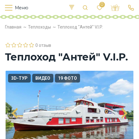
0
Меню
Т
е
К
Р
Главная
Теплоходы
Теплоход "Антей" V.I.P.
и
у
п
е
с
л
в
о
0 отзыв
х
Теплоход "Антей" V.I.P.
о
д
ы
3D-ТУР
ВИДЕО
19 ФОТО
П
и
т
а
н
и
е