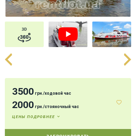
П
а
р
у
с
н
ы
е
я
х
т
ы
3500
грн.
/
ходовой час
М
2000
о
грн.
/
стояночный час
т
о
ЦЕНЫ ПОДРОБНЕЕ
р
н
ы