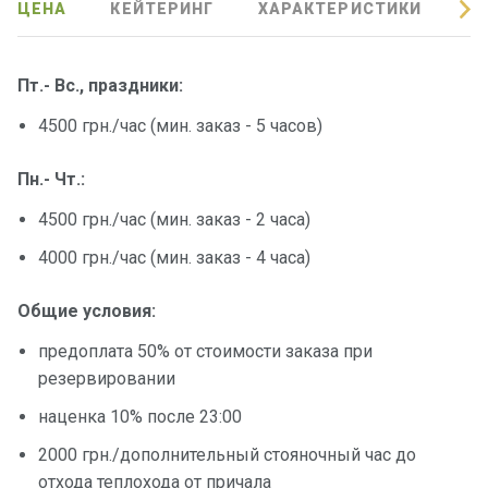
ЦЕНА
КЕЙТЕРИНГ
ХАРАКТЕРИСТИКИ
О
Подаро
чные
сертиф
Пт.- Вс., праздники:
икаты
4500 грн./час (мин. заказ - 5 часов)
Развле
Пн.- Чт.:
чения
4500 грн./час (мин. заказ - 2 часа)
Речные
4000 грн./час (мин. заказ - 4 часа)
прогулк
и
Общие условия:
предоплата 50% от стоимости заказа при
Отзывы
резервировании
наценка 10% после 23:00
Контакт
ы
2000 грн./дополнительный стояночный час до
отхода теплохода от причала