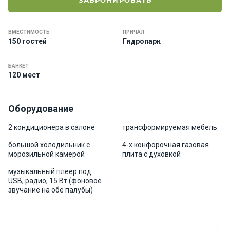
ЗАБРОНИРОВАТЬ
е
я
х
ВМЕСТИМОСТЬ
ПРИЧАЛ
т
150 гостей
Гидропарк
ы
БАНКЕТ
120 мест
К
а
т
Оборудование
е
р
2 кондиционера в салоне
трансформируемая мебель
а
большой холодильник с
4-х конфорочная газовая
морозильной камерой
плита с духовкой
О нас
музыкальный плеер под
USB, радио, 15 Bт (фоновое
звучание на обе палубы)
Програ
ммы
отдыха