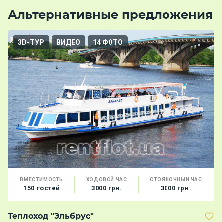
Альтернативные предложения
3D-ТУР
ВИДЕО
14 ФОТО
ВМЕСТИМОСТЬ
ХОДОВОЙ ЧАС
СТОЯНОЧНЫЙ ЧАС
150 гостей
3000 грн.
3000 грн.
Теплоход "Эльбрус"
Т