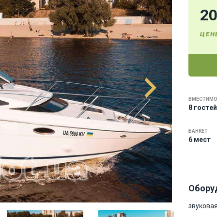
2
ЦЕН
ВМЕСТИМО
8 гостей
БАНКЕТ
6 мест
Обору
звуковая