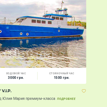
ХОДОВОЙ ЧАС
СТОЯНОЧНЫЙ ЧАС
ВМЕС
3000 грн.
1500 грн.
25 
V.I.P.
Теплоход "
д Юлия Мария премиум-класса
Очаровател
ПОДРОБНЕЕ
банкетном в