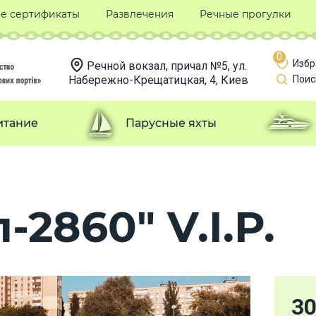
е сертификаты
Развлечения
Речные прогулки
0
Избр
Речной вокзал, причал №5, ул.
Набережно-Крещатицкая, 4, Киев
Поис
итание
Парусные яхты
-2860" V.I.P.
3