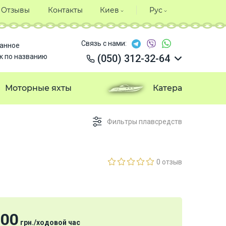
Отзывы
Контакты
Киев
Рус
Связь с нами:
анное
к по названию
(050) 312-32-64
(050) 312-32-64
(050) 312-32-64
Моторные яхты
Катера
(050) 312-32-64
Фильтры плавсредств
0 отзыв
000
грн.
/
ходовой час