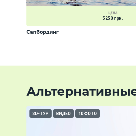
ЦЕНА
5250 грн.
Сапбординг
Альтернативны
3D-ТУР
ВИДЕО
10 ФОТО