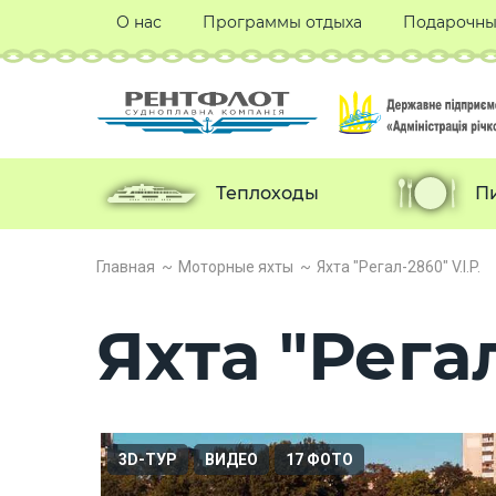
О нас
Программы отдыха
Подарочны
Теплоходы
П
Главная
Моторные яхты
Яхта "Регал-2860" V.I.P.
Яхта "Регал
3D-ТУР
ВИДЕО
17 ФОТО