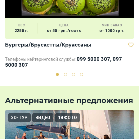
ВЕС
ЦЕНА
МИН.ЗАКАЗ
2250 г.
от 55 грн./гость
от 1000 грн.
Бургеры/Брускетты/Круассаны
Д
099 5000 307, 097
Телефоны кейтеринговой службы:
Те
5000 307
5
Альтернативные предложения
3D-ТУР
ВИДЕО
18 ФОТО