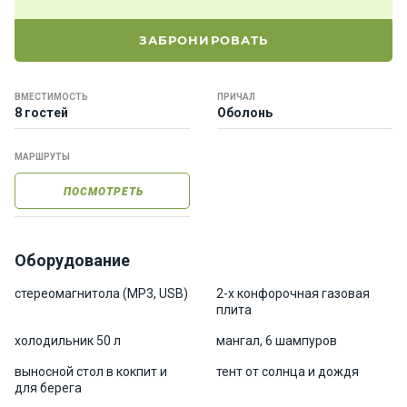
е
я
ЗАБРОНИРОВАТЬ
х
т
ы
ВМЕСТИМОСТЬ
ПРИЧАЛ
8 гостей
Оболонь
К
МАРШРУТЫ
а
т
ПОСМОТРЕТЬ
е
р
а
Оборудование
О нас
стереомагнитола (MP3, USB)
2-х конфорочная газовая
плита
холодильник 50 л
мангал, 6 шампуров
Програ
ммы
выносной стол в кокпит и
тент от солнца и дождя
отдыха
для берега