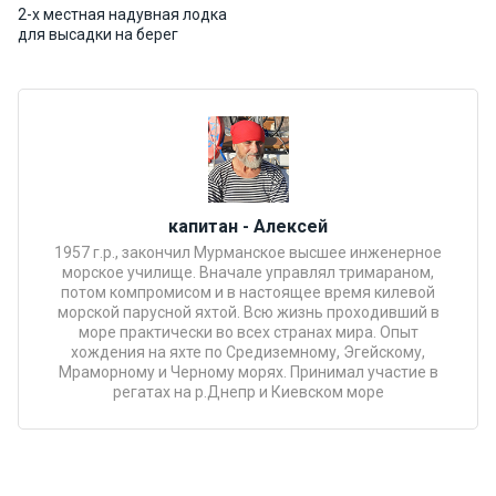
2-х местная надувная лодка
Подаро
для высадки на берег
чные
сертиф
икаты
Развле
чения
капитан - Алексей
1957 г.р., закончил Мурманское высшее инженерное
Речные
морское училище. Вначале управлял тримараном,
прогулк
потом компромисом и в настоящее время килевой
и
морской парусной яхтой. Всю жизнь проходивший в
море практически во всех странах мира. Опыт
хождения на яхте по Средиземному, Эгейскому,
Отзывы
Мраморному и Черному морях. Принимал участие в
регатах на р.Днепр и Киевском море
Контакт
ы