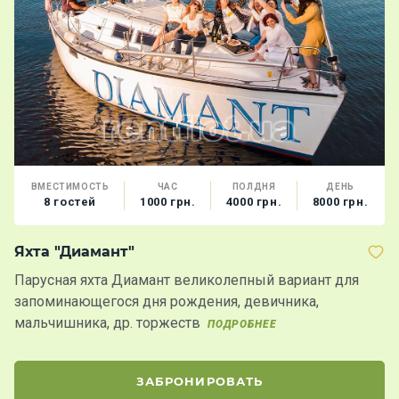
ВМЕСТИМОСТЬ
ЧАС
ПОЛДНЯ
ДЕНЬ
8 гостей
1000 грн.
4000 грн.
8000 грн.
Яхта "Диамант"
К
Парусная яхта Диамант великолепный вариант для
К
запоминающегося дня рождения, девичника,
П
мальчишника, др. торжеств
ПОДРОБНЕЕ
ЗАБРОНИРОВАТЬ