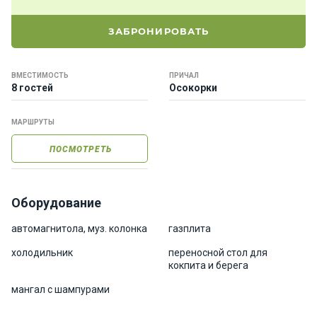
е
я
ЗАБРОНИРОВАТЬ
х
т
ы
ВМЕСТИМОСТЬ
ПРИЧАЛ
8 гостей
Осокорки
К
МАРШРУТЫ
а
т
ПОСМОТРЕТЬ
е
р
а
Оборудование
О нас
автомагнитола, муз. колонка
газплита
холодильник
переносной стол для
кокпита и берега
Програ
ммы
мангал с шампурами
отдыха