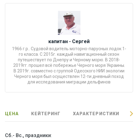
Подаро
чные
сертиф
икаты
капитан - Сергей
Развле
1966 г.р.. Судовой водитель моторно-парусных лодок 1-
чения
го класса. С 2015г. каждый навигационный сезон
путешествует по Днепру и Черному морю. В 2018-
2019гг. прошел всё побережье Черного моря Украины.
В 2019г. совместно с группой Одесского НИИ экологии
Речные
Черного моря был осуществлен 12-ти дневный поход
прогулк
для исследования миграции дельфинов
и
Отзывы
ЦЕНА
КЕЙТЕРИНГ
ХАРАКТЕРИСТИКИ
О
Контакт
ы
Сб.- Вс., праздники
: