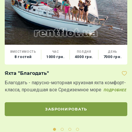
ВМЕСТИМОСТЬ
ЧАС
ПОЛДНЯ
ДЕНЬ
8 гостей
1000 грн.
4000 грн.
7000 грн.
Яхта "Благодать"
Т
Благодать - парусно-моторная круизная яхта комфорт-
П
класса, прошедшая все Средиземное море
а
ПОДРОБНЕЕ
д
ЗАБРОНИРОВАТЬ