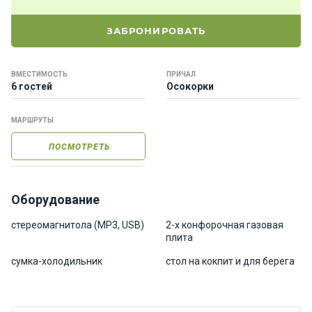
е
я
ЗАБРОНИРОВАТЬ
х
т
ы
ВМЕСТИМОСТЬ
ПРИЧАЛ
6 гостей
Осокорки
К
МАРШРУТЫ
а
т
ПОСМОТРЕТЬ
е
р
а
Оборудование
О нас
стереомагнитола (MP3, USB)
2-х конфорочная газовая
плита
сумка-холодильник
стол на кокпит и для берега
Програ
ммы
отдыха