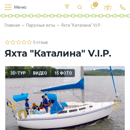
0
Меню
Т
е
К
Р
Главная
Парусные яхты
Яхта "Каталина" V.I.P.
и
у
п
е
с
л
в
о
0 отзыв
х
Яхта "Каталина" V.I.P.
о
д
ы
3D-ТУР
ВИДЕО
15 ФОТО
П
и
т
а
н
и
е