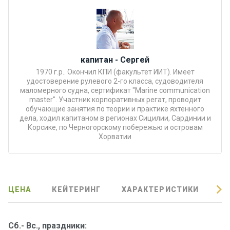
Подаро
чные
сертиф
икаты
капитан - Сергей
1970 г.р.. Окончил КПИ (факультет ИИТ). Имеет
Развле
удостоверение рулевого 2-го класса, судоводителя
чения
маломерного судна, сертификат "Marine communication
master". Участник корпоративных регат, проводит
обучающие занятия по теории и практике яхтенного
дела, ходил капитаном в регионах Сицилии, Сардинии и
Речные
Корсике, по Черногорскому побережью и островам
прогулк
Хорватии
и
Отзывы
ЦЕНА
КЕЙТЕРИНГ
ХАРАКТЕРИСТИКИ
О
Контакт
ы
Сб.- Вс., праздники: