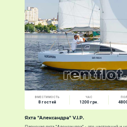
ВМЕСТИМОСТЬ
ЧАС
ПО
8 гостей
1200 грн.
4800
Яхта "Александра" V.I.P.
Парусная яхта "Александра" - это настоящий и