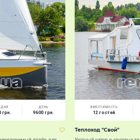
ЛДНЯ
ДЕНЬ
ВМЕСТИМОСТЬ
 грн.
9600 грн.
12 гостей
Теплоход "Свой"
 неповторимый драйв для
Уютный катер в светлых то