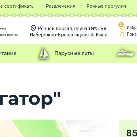
е сертификаты
Развлечения
Речные прогулки
0
Избр
Речной вокзал, причал №5, ул.
Набережно-Крещатицкая, 4, Киев
Поис
итание
Парусные яхты
гатор"
8