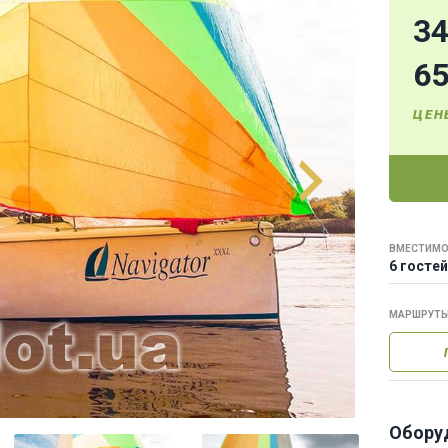
3
6
ЦЕН
ВМЕСТИМО
6 гостей
МАРШРУТ
Обору