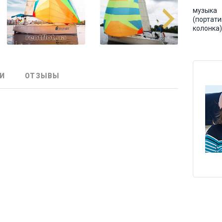
музыка
(портат
колонка)
И
ОТЗЫВЫ