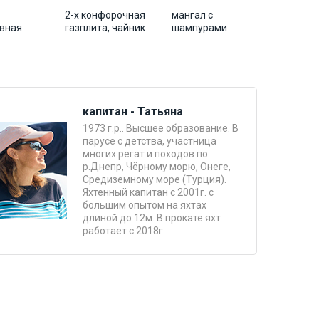
2-х конфорочная
мангал с
ивная
газплита, чайник
шампурами
капитан - Татьяна
1973 г.р.. Высшее образование. В
парусе с детства, участница
многих регат и походов по
р.Днепр, Чёрному морю, Онеге,
Средиземному море (Турция).
Яхтенный капитан с 2001г. с
большим опытом на яхтах
длиной до 12м. В прокате яхт
работает с 2018г.