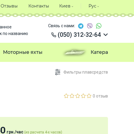
Отзывы
Контакты
Киев
Рус
Связь с нами:
анное
к по названию
(050) 312-32-64
(050) 312-32-64
(050) 312-32-64
Моторные яхты
Катера
(050) 312-32-64
Фильтры плавсредств
0 отзыв
50
грн.
/
час
(из расчета 4-х часов)