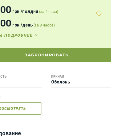
400
грн.
/
полдня
(за 4 часа)
500
грн.
/
день
(за 8 часов)
Ы ПОДРОБНЕЕ
ЗАБРОНИРОВАТЬ
СТЬ
ПРИЧАЛ
Оболонь
Ы
ПОСМОТРЕТЬ
дование