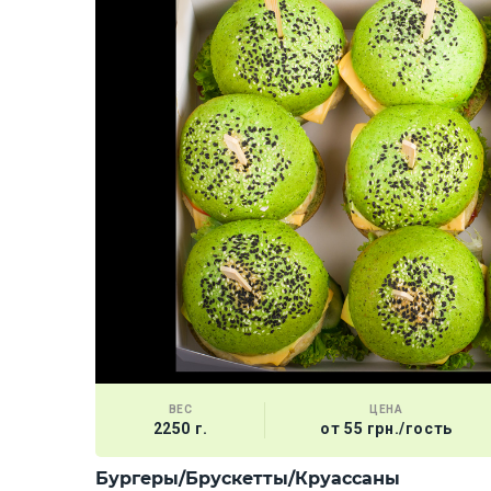
ВЕС
ЦЕНА
2250 г.
от 55 грн./гость
Бургеры/Брускетты/Круассаны