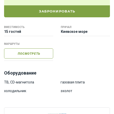
е
я
ЗАБРОНИРОВАТЬ
х
т
ы
ВМЕСТИМОСТЬ
ПРИЧАЛ
15 гостей
Киевское море
К
МАРШРУТЫ
а
т
ПОСМОТРЕТЬ
е
р
а
Оборудование
О нас
ТВ, CD-магнитола
газовая плита
холодильник
эхолот
Програ
ммы
отдыха