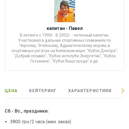
Подаро
чные
сертиф
капитан - Павел
икаты
В яхтинге с 1990г.. В 2002г. - яхтенный капитан.
Участвовал в дальних спортивных плаваниях по
Развле
Черному, Эгейскому, Адриатическому морям, в
чения
спортивных регатах на Киевском море: "Кубок Днепра",
"Добрий спомин", "Кубок яхтклуба Энергетик", "Кубок
Гетьмана", "Кубок Вышгорода" и др.
Речные
прогулк
и
ЦЕНА
КЕЙТЕРИНГ
ХАРАКТЕРИСТИКИ
О
Отзывы
Сб.- Вс., праздники:
Контакт
ы
3800 грн./2 часа (мин. заказ)