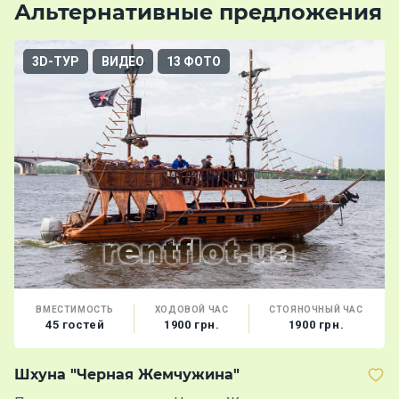
Альтернативные предложения
3D-ТУР
ВИДЕО
13 ФОТО
ВМЕСТИМОСТЬ
ХОДОВОЙ ЧАС
СТОЯНОЧНЫЙ ЧАС
45 гостей
1900 грн.
1900 грн.
Шхуна "Черная Жемчужина"
Т