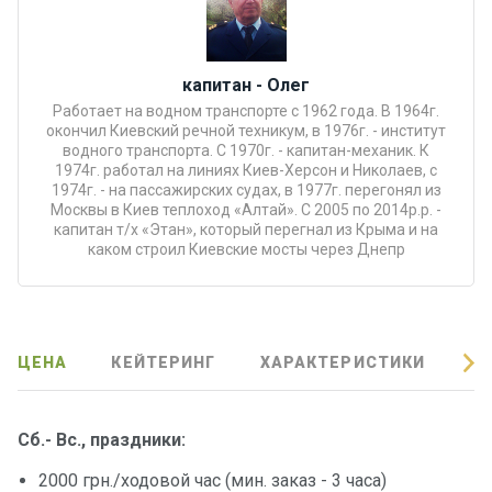
Подаро
чные
сертиф
капитан - Олег
икаты
Работает на водном транспорте с 1962 года. В 1964г.
окончил Киевский речной техникум, в 1976г. - институт
водного транспорта. С 1970г. - капитан-механик. К
Развле
1974г. работал на линиях Киев-Херсон и Николаев, с
1974г. - на пассажирских судах, в 1977г. перегонял из
чения
Москвы в Киев теплоход «Алтай». С 2005 по 2014р.р. -
капитан т/х «Этан», который перегнал из Крыма и на
каком строил Киевские мосты через Днепр
Речные
прогулк
и
ЦЕНА
КЕЙТЕРИНГ
ХАРАКТЕРИСТИКИ
О
Отзывы
Контакт
Сб.- Вс., праздники:
ы
2000 грн./ходовой час (мин. заказ - 3 часа)