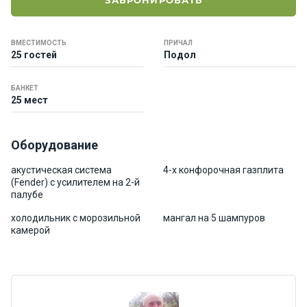
ЗАБРОНИРОВАТЬ
е
я
х
ВМЕСТИМОСТЬ
ПРИЧАЛ
т
25 гостей
Подол
ы
БАНКЕТ
25 мест
К
а
т
Оборудование
е
р
акустическая система
4-х конфорочная газплита
а
(Fender) с усилителем на 2-й
палубе
холодильник с морозильной
мангал на 5 шампуров
О нас
камерой
Програ
ммы
отдыха