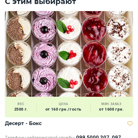
С этим выбирают
ВЕС
ЦЕНА
МИН.ЗАКАЗ
2500 г.
от 160 грн./гость
от 1600 грн.
Десерт - Бокс
В
099 5000 307, 097
Телефоны кейтеринговой службы: