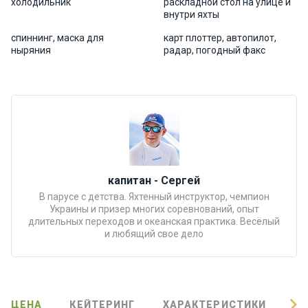
холодильник
раскладной стол на улице и
внутри яхты
Подаро
чные
спиннинг, маска для
карт плоттер, автопилот,
ныряния
радар, погодный факс
сертиф
икаты
Развле
чения
Речные
прогулк
капитан - Сергей
и
В парусе с детства. Яхтенный инструктор, чемпион
Украины и призер многих соревнований, опыт
длительных переходов и океанская практика. Весёлый
Отзывы
и любящий свое дело
Контакт
ы
ЦЕНА
КЕЙТЕРИНГ
ХАРАКТЕРИСТИКИ
О