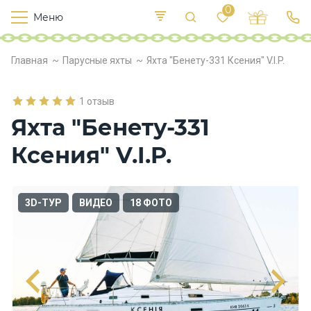
0
Меню
Т
е
К
Р
Главная
Парусные яхты
Яхта "Бенету-331 Ксения" V.I.P.
и
у
п
е
с
л
в
о
1 отзыв
х
Яхта "Бенету-331
о
д
Ксения" V.I.P.
ы
П
3D-ТУР
ВИДЕО
18 ФОТО
и
т
а
н
и
е