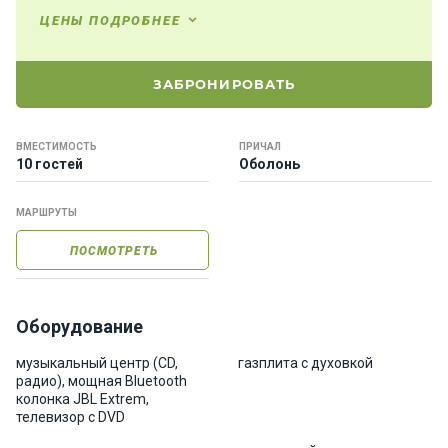
е
ЦЕНЫ ПОДРОБНЕЕ
я
х
т
ЗАБРОНИРОВАТЬ
ы
ВМЕСТИМОСТЬ
ПРИЧАЛ
К
10 гостей
Оболонь
а
т
МАРШРУТЫ
е
р
ПОСМОТРЕТЬ
а
О нас
Оборудование
музыкальный центр (CD,
газплита с духовкой
Програ
радио), мощная Bluetooth
ммы
колонка JBL Extrem,
телевизор с DVD
отдыха