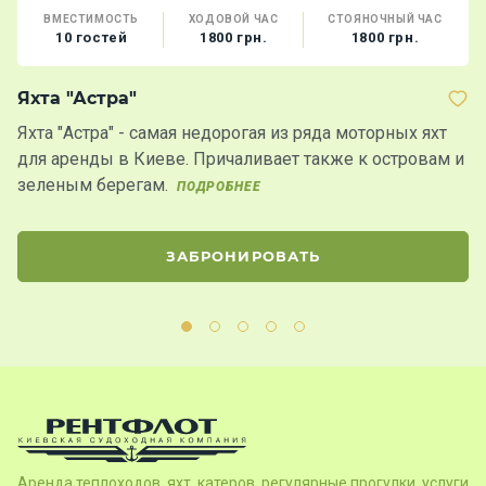
ВМЕСТИМОСТЬ
ХОДОВОЙ ЧАС
СТОЯНОЧНЫЙ ЧАС
10 гостей
1800 грн.
1800 грн.
Яхта "Астра"
Т
Яхта "Астра" - самая недорогая из ряда моторных яхт
К
для аренды в Киеве. Причаливает также к островам и
з
зеленым берегам.
у
ПОДРОБНЕЕ
ЗАБРОНИРОВАТЬ
Аренда теплоходов, яхт, катеров, регулярные прогулки, услуги