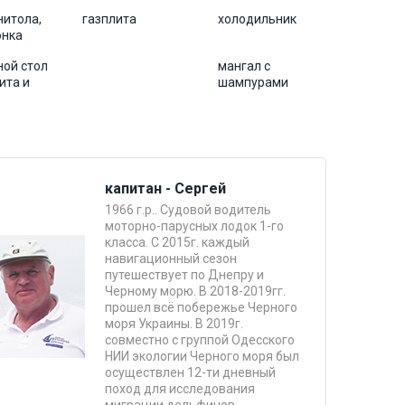
нитола,
газплита
холодильник
онка
ной стол
мангал с
ита и
шампурами
капитан - Сергей
1966 г.р.. Судовой водитель
моторно-парусных лодок 1-го
класса. С 2015г. каждый
навигационный сезон
путешествует по Днепру и
Черному морю. В 2018-2019гг.
прошел всё побережье Черного
моря Украины. В 2019г.
совместно с группой Одесского
НИИ экологии Черного моря был
осуществлен 12-ти дневный
поход для исследования
миграции дельфинов