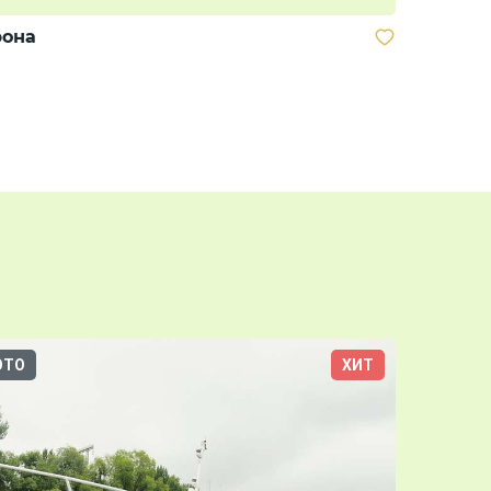
рона
ОТО
ХИТ
3D-ТУР