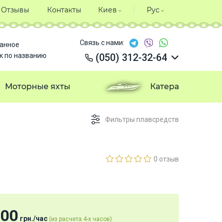
Отзывы
Контакты
Киев
Рус
Связь с нами:
анное
к по названию
(050) 312-32-64
(050) 312-32-64
(050) 312-32-64
Моторные яхты
Катера
(050) 312-32-64
Фильтры плавсредств
0 отзыв
000
грн.
/
час
(из расчета 4-х часов)