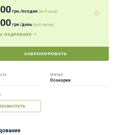
000
грн.
/
полдня
(за 4 часа)
000
грн.
/
день
(за 8 часов)
Ы ПОДРОБНЕЕ
ЗАБРОНИРОВАТЬ
СТЬ
ПРИЧАЛ
Осокорки
Ы
ПОСМОТРЕТЬ
дование