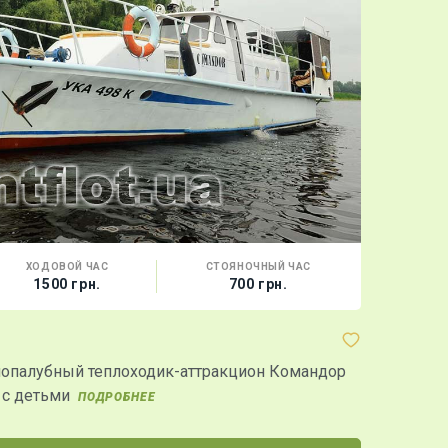
ХОДОВОЙ ЧАС
СТОЯНОЧНЫЙ ЧАС
ВМЕС
1500 грн.
700 грн.
10 
Яхта "Аст
опалубный теплоходик-аттракцион Командор
Яхта "Астра
 с детьми
Причаливае
ПОДРОБНЕЕ