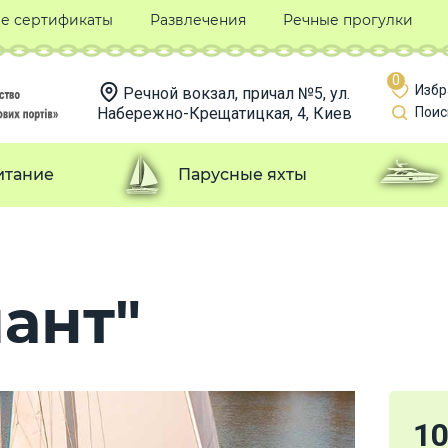
е сертификаты
Развлечения
Речные прогулки
0
Избр
Речной вокзал, причал №5, ул.
Набережно-Крещатицкая, 4, Киев
Поис
итание
Парусные яхты
ант"
1