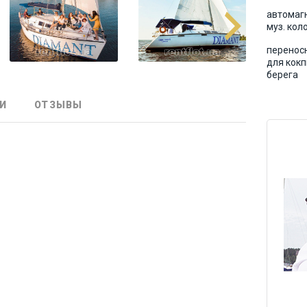
автомаг
муз. кол
перенос
для кокп
берега
И
ОТЗЫВЫ