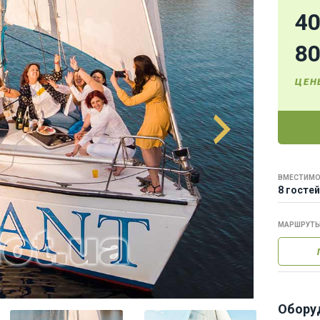
4
8
ЦЕН
ВМЕСТИМО
8 гостей
МАРШРУТ
Обору