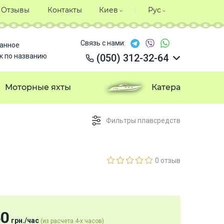
Отзывы
Контакты
Киев
Рус
Связь с нами:
анное
к по названию
(050) 312-32-64
(050) 312-32-64
(050) 312-32-64
Моторные яхты
Катера
(050) 312-32-64
Фильтры плавсредств
0 отзыв
50
грн.
/
час
(из расчета 4-х часов)