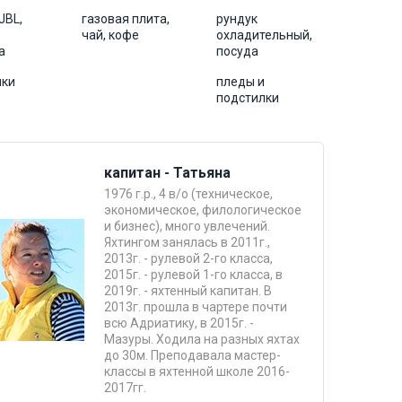
JBL,
газовая плита,
рундук
чай, кофе
охладительный,
а
посуда
ики
пледы и
подстилки
капитан - Татьяна
1976 г.р., 4 в/о (техническое,
экономическое, филологическое
и бизнес), много увлечений.
Яхтингом занялась в 2011г.,
2013г. - рулевой 2-го класса,
2015г. - рулевой 1-го класса, в
2019г. - яхтенный капитан. В
2013г. прошла в чартере почти
всю Адриатику, в 2015г. -
Мазуры. Ходила на разных яхтах
до 30м. Преподавала мастер-
классы в яхтенной школе 2016-
2017гг.