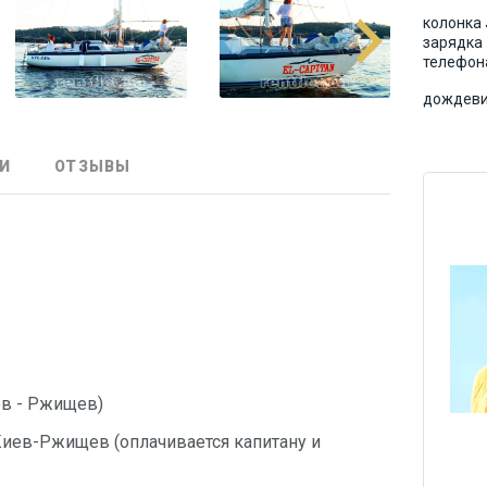
колонка 
зарядка
телефон
дождев
И
ОТЗЫВЫ
иев - Ржищев)
 Киев-Ржищев (оплачивается капитану и