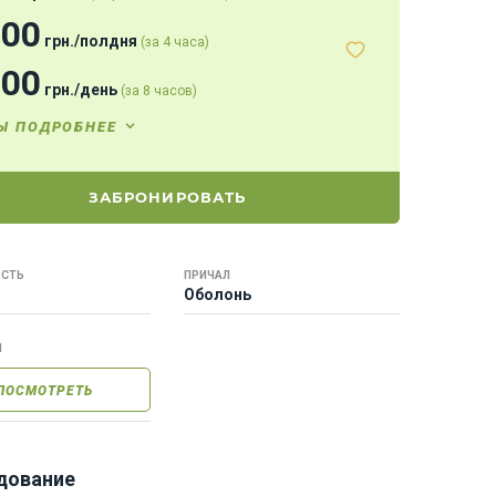
000
грн.
/
полдня
(за 4 часа)
000
грн.
/
день
(за 8 часов)
Ы ПОДРОБНЕЕ
ЗАБРОНИРОВАТЬ
СТЬ
ПРИЧАЛ
Оболонь
Ы
ПОСМОТРЕТЬ
дование