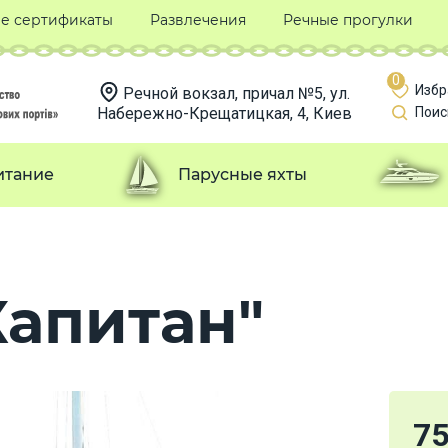
е сертификаты
Развлечения
Речные прогулки
0
Избр
Речной вокзал, причал №5, ул.
Набережно-Крещатицкая, 4, Киев
Поис
итание
Парусные яхты
Капитан"
7