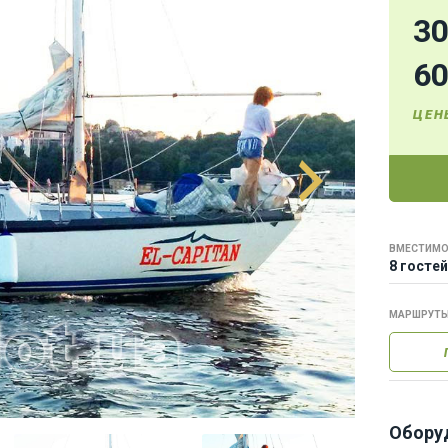
3
6
ЦЕН
ВМЕСТИМО
8 гостей
МАРШРУТ
Обору