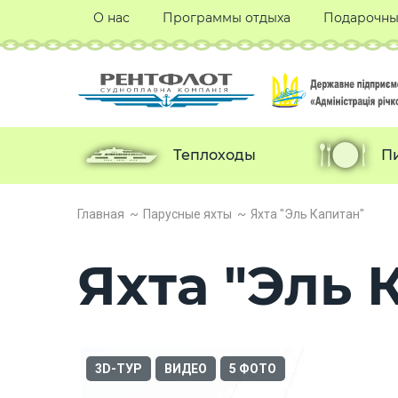
О нас
Программы отдыха
Подарочны
Теплоходы
П
Главная
Парусные яхты
Яхта "Эль Капитан"
Яхта "Эль 
3D-ТУР
ВИДЕО
5 ФОТО