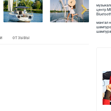
музыкал
центр MP
Bluetoot
мангал н
шампуро
шампур
И
ОТЗЫВЫ