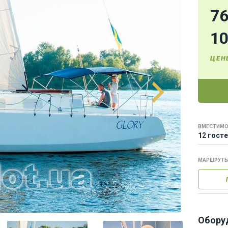
7
1
ЦЕН
ВМЕСТИМО
12 гост
МАРШРУТ
Обору