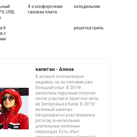
ьный
4-х конфорочная
холодильник
3, USB,
газовая плита
h
а 6
решетка гриль
в с
ами
капитан - Алена
В яхтинге относительно
недавно, но за плечами уже
большой опыт. В 2014г.
увлеклась парусным спортом
после участия в перегоне яхты
из Запорожья в Киев. В 2015г. -
яхтенный капитан.
Неоднократно участвовала в
регатах, в нескольких
длительных яхтенных
переходах. Есть опыт
управления парусной яхтой в