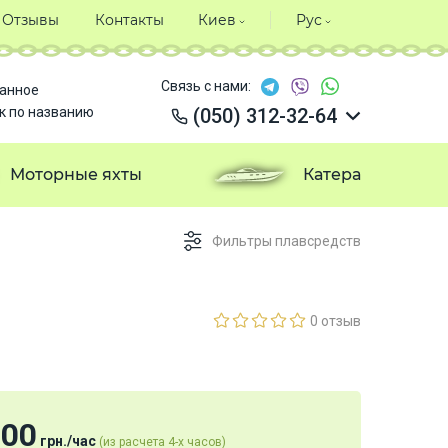
Отзывы
Контакты
Киев
Рус
Связь с нами:
анное
к по названию
(050) 312-32-64
(050) 312-32-64
(050) 312-32-64
Моторные яхты
Катера
(050) 312-32-64
Фильтры плавсредств
0 отзыв
900
грн.
/
час
(из расчета 4-х часов)