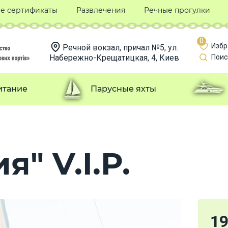
е сертификаты
Развлечения
Речные прогулки
0
Избр
Речной вокзал, причал №5, ул.
Набережно-Крещатицкая, 4, Киев
Поис
итание
Парусные яхты
я" V.I.P.
1