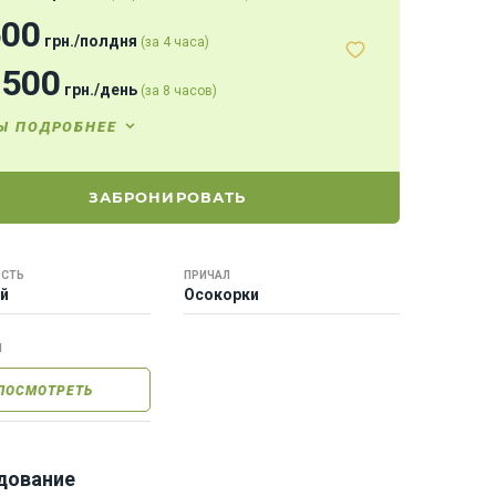
600
грн.
/
полдня
(за 4 часа)
0500
грн.
/
день
(за 8 часов)
Ы ПОДРОБНЕЕ
ЗАБРОНИРОВАТЬ
СТЬ
ПРИЧАЛ
ей
Осокорки
Ы
ПОСМОТРЕТЬ
дование