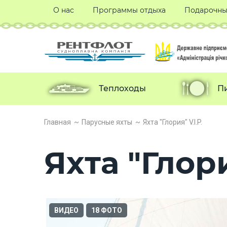
О нас
Программы отдыха
Подарочны
Теплоходы
П
Главная
Парусные яхты
Яхта "Глория" V.I.P.
Яхта "Глори
ВИДЕО
18 ФОТО