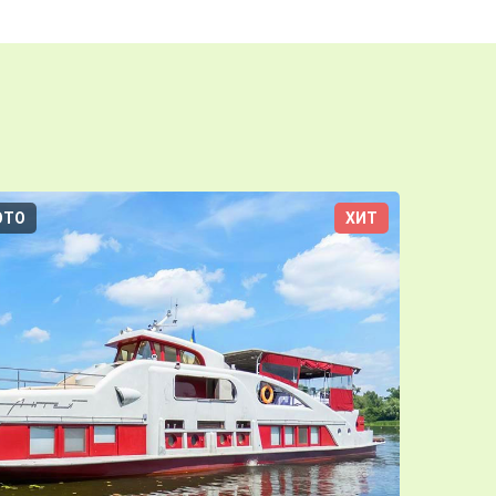
ОТО
ХИТ
3D-ТУР