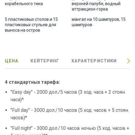
корабельного тика
верхней палубе, водный
Подаро
аттракцион-горка
чные
5 пластиковых столов и 15
мангал на 10 шампуров, 15
сертиф
пластиковых стульев для
шампуров
икаты
выноса на остров
Развле
чения
ЦЕНА
КЕЙТЕРИНГ
ХАРАКТЕРИСТИКИ
О
Речные
прогулк
4 стандартных тарифа
:
и
"Easy day" - 2000 дол./5 часов (3 ход. часа + 2 стоян.
часа)*
Отзывы
"Full day"
- 3000 дол./10 часов (5 ход. часов + 5 стоян.
Контакт
часов)*
ы
"Full night"
- 3000 дол./10 часов ночью (5 ход. часов +