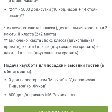
5 стоян. часов)**
"24h"
- 5000 дол./сутки (10 ход. часов + 14 стоян.
часов)**
* включено: каюта I класса (двухспальная кровать) и 2
каюты II класса (2+2 места)
** включено: каюта Люкс класса (двухспальная
кровать), каюта I класса (двухспальная кровать) и
каюта II класса (двухспальная кровать)
Подача хаусбота для посадки и высадки гостей (в
обе стороны):
0 дол./к ресторанам "Маячок" и "Днепровская
Ривьера" (о. Жуков)
600 дол./к причалу №6 Речвокзала
ЗАБРОНИРОВАТЬ