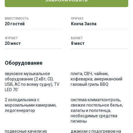
ЗАБРОНИРОВАТЬ
е
я
х
ВМЕСТИМОСТЬ
ПРИЧАЛ
т
20 гостей
Конча Заспа
ы
ФУРШЕТ
БАНКЕТ
20 мест
8 мест
К
а
т
Оборудование
е
р
звуковое музыкальное
плита, СВЧ, чайник,
а
оборудование (2 кВт, CD,
кофеварка, американский
USB, АС по всему судну), TV
газовый гриль BBQ
LED 70`
О нас
2 холодильника с
система климатконтроль,
морозильными камерами,
свежее постельное белье,
ледогенератор
халаты и полотенца,
Програ
необходимые средства
ммы
гигиены
отдыха
подвесные качели из
джакузи с подогревом на