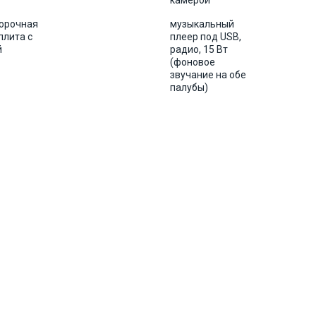
камерой
форочная
музыкальный
плита с
плеер под USB,
й
радио, 15 Bт
(фоновое
звучание на обе
палубы)