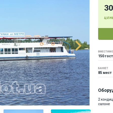
3
ЦЕН
ВМЕСТИМО
150 гос
БАНКЕТ
85 мест
Обору
2 конди
салоне