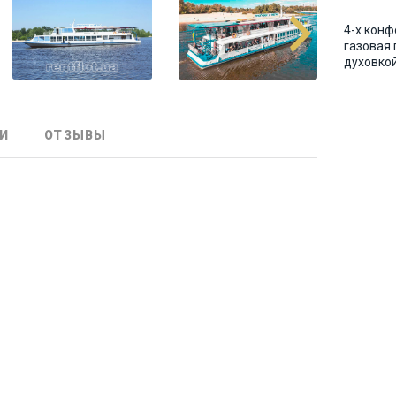
4-х кон
газовая 
духовко
И
ОТЗЫВЫ