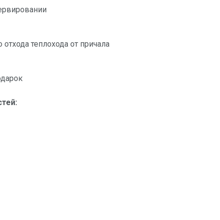
зервировании
 отхода теплохода от причала
одарок
стей: