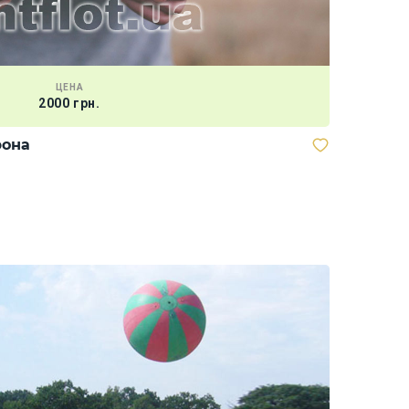
ЦЕНА
2000 грн.
рона
Скутер "