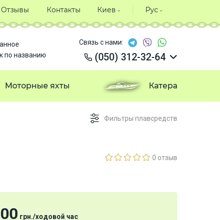
Отзывы
Контакты
Киев
Рус
Связь с нами:
анное
к по названию
(050) 312-32-64
(050) 312-32-64
(050) 312-32-64
Моторные яхты
Катера
(050) 312-32-64
Фильтры плавсредств
0 отзыв
000
грн.
/
ходовой час