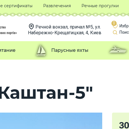
е сертификаты
Развлечения
Речные прогулки
0
Избр
Речной вокзал, причал №5, ул.
Набережно-Крещатицкая, 4, Киев
Поис
итание
Парусные яхты
Каштан-5"
3