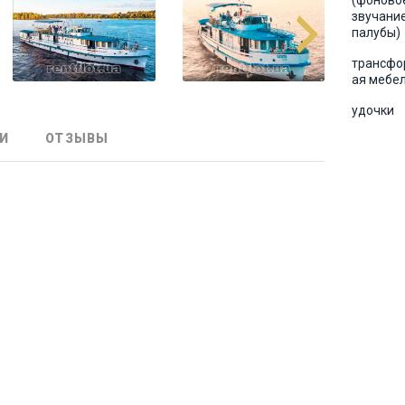
(фоново
звучание
палубы)
трансфо
ая мебе
удочки
И
ОТЗЫВЫ