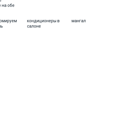
е
 на обе
рмируем
кондиционеры в
мангал
ль
салоне