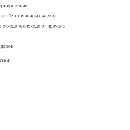
зервировании
аса + 13 стояночных часов)
 отхода теплохода от причала
одарок
стей: