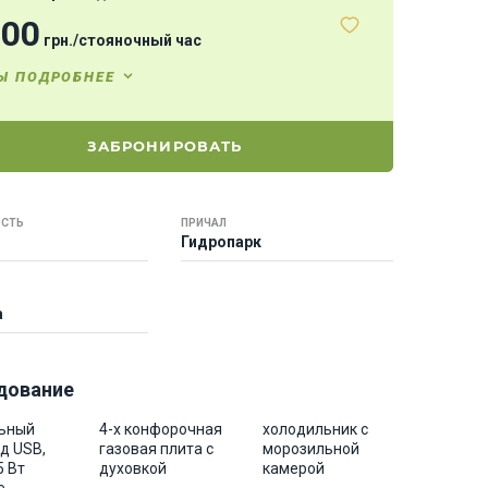
800
грн.
/
стояночный час
Ы ПОДРОБНЕЕ
ЗАБРОНИРОВАТЬ
СТЬ
ПРИЧАЛ
Гидропарк
а
дование
ьный
4-х конфорочная
холодильник с
д USB,
газовая плита с
морозильной
5 Bт
духовкой
камерой