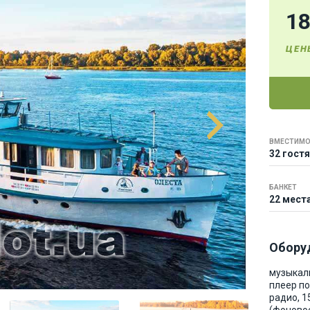
1
ЦЕН
ВМЕСТИМО
32 гостя
БАНКЕТ
22 мест
Обору
музыкал
плеер по
радио, 1