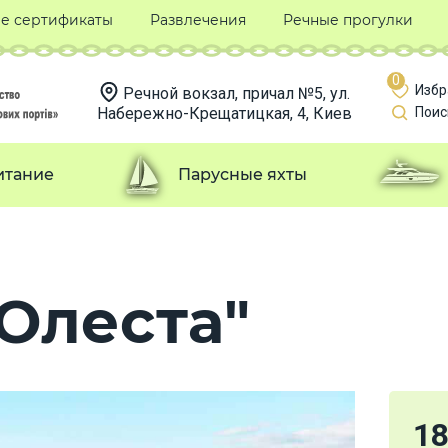
е сертификаты
Развлечения
Речные прогулки
0
Избр
Речной вокзал, причал №5, ул.
Набережно-Крещатицкая, 4, Киев
Поис
итание
Парусные яхты
Олеста"
1