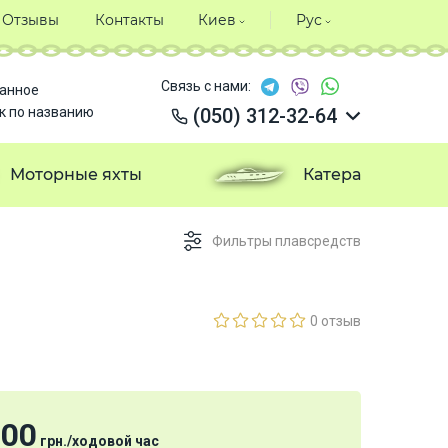
Отзывы
Контакты
Киев
Рус
Связь с нами:
анное
к по названию
(050) 312-32-64
(050) 312-32-64
(050) 312-32-64
Моторные яхты
Катера
(050) 312-32-64
Фильтры плавсредств
0 отзыв
800
грн.
/
ходовой час