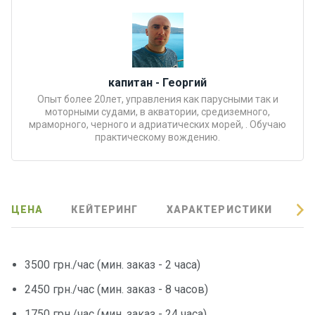
Подаро
чные
сертиф
икаты
капитан - Георгий
Опыт более 20лет, управления как парусными так и
Развле
моторными судами, в акватории, средиземного,
чения
мраморного, черного и адриатических морей, . Обучаю
практическому вождению.
Речные
прогулк
и
ЦЕНА
КЕЙТЕРИНГ
ХАРАКТЕРИСТИКИ
О
Отзывы
3500 грн./час (мин. заказ - 2 часа)
Контакт
ы
2450 грн./час (мин. заказ - 8 часов)
1750 грн./час (мин. заказ - 24 часа)