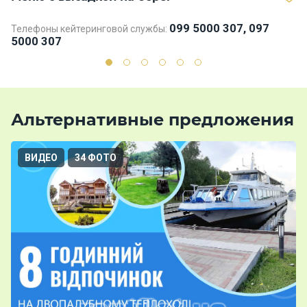
099 5000 307, 097
Телефоны кейтеринговой службы:
Те
5000 307
5
Альтернативные предложения
ВИДЕО
34 ФОТО