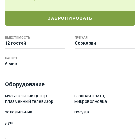
е
я
х
ЗАБРОНИРОВАТЬ
т
ы
ВМЕСТИМОСТЬ
ПРИЧАЛ
12 гостей
Осокорки
К
а
БАНКЕТ
т
6 мест
е
р
а
Оборудование
музыкальный центр,
газовая плита,
О нас
плазменный телевизор
микроволновка
холодильник
посуда
Програ
душ
ммы
отдыха