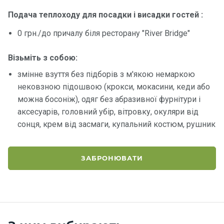
Подача теплоходу для посадки і висадки гостей :
Контакт
0 грн./до причалу біля ресторану "River Bridge"
и
Візьміть з собою:
змінне взуття без підборів з м'якою немаркою
нековзною підошвою (крокси, мокасини, кеди або
можна босоніж), одяг без абразивної фурнітури і
аксесуарів, головний убір, вітровку, окуляри від
сонця, крем від засмаги, купальний костюм, рушник
ЗАБРОНЮВАТИ