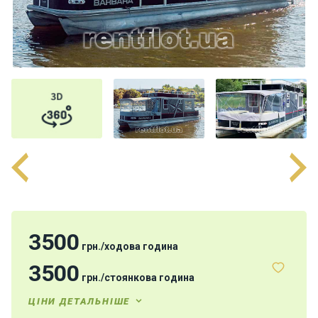
н
я
В
і
т
р
и
л
ь
н
і
я
х
т
и
3500
грн.
/
ходова година
3500
грн.
/
стоянкова година
М
о
ЦІНИ ДЕТАЛЬНІШЕ
т