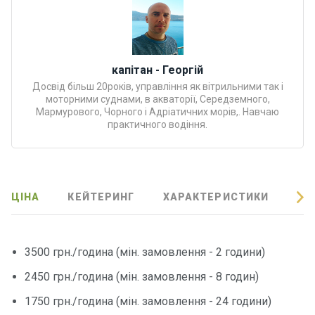
Програ
ми
відпочи
нку
капітан - Георгій
Досвід більш 20років, управління як вітрильними так і
Подару
моторними суднами, в акваторії, Середземного,
нкові
Мармурового, Чорного і Адріатичних морів,. Навчаю
практичного водіння.
сертифі
кати
Розваг
ЦІНА
КЕЙТЕРИНГ
ХАРАКТЕРИСТИКИ
ВІ
и
Річкові
3500 грн./година (мін. замовлення - 2 години)
прогул
янки
2450 грн./година (мін. замовлення - 8 годин)
1750 грн./година (мін. замовлення - 24 години)
Відгуки