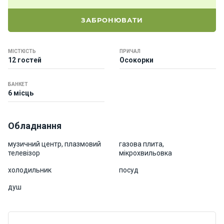
о
р
ЗАБРОНЮВАТИ
н
і
я
МІСТКІСТЬ
ПРИЧАЛ
х
12 гостей
Осокорки
т
и
БАНКЕТ
6 місць
К
а
Обладнання
т
е
музичний центр, плазмовий
газова плита,
р
телевізор
мікрохвильовка
и
холодильник
посуд
душ
Про
нас