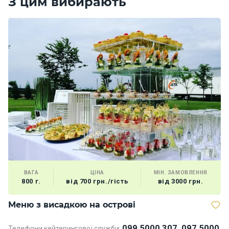
З цим вибирають
ВАГА
ЦІНА
МІН. ЗАМОВЛЕННЯ
800 г.
від 700 грн./гість
від 3000 грн.
Меню з висадкою на острові
К
099 5000 307, 097 5000
Телефони кейтерингової служби:
Те