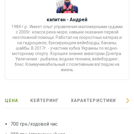
Подаро
чные
капитан - Андрей
сертиф
1984 г.р.. Имеет опыт управления маломерными судами
икаты
с 2005г. класса река-море, навыки оказания первой
неотложной помощи. Работал на скоростных катерах и
на гидроцикле, буксирующем вейкборды, бананы,
Развле
шайбы. В 2017г. - участник кубка Украины по водно-
чения
моторному спорту. Хорошее знание акватории Днепра.
Увлечения - рыбалка, водная техника, вейкбординг,
бокс. Коммуникабельный с позитивным взглядом на
Речные
жизнь
прогулк
и
Отзывы
ЦЕНА
КЕЙТЕРИНГ
ХАРАКТЕРИСТИКИ
О
Контакт
ы
700 грн./ходовой час