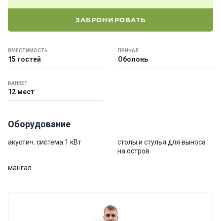
е
я
ЗАБРОНИРОВАТЬ
х
т
ы
ВМЕСТИМОСТЬ
ПРИЧАЛ
15 гостей
Оболонь
К
БАНКЕТ
а
12 мест
т
е
р
Оборудование
а
акустич. система 1 кВт
столы и стулья для выноса
на остров
О нас
мангал
Програ
ммы
отдыха