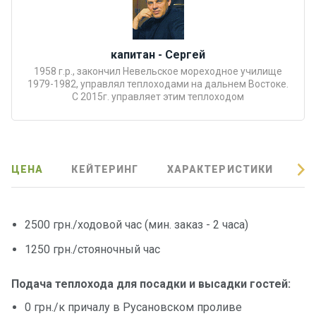
Подаро
чные
сертиф
капитан - Сергей
икаты
1958 г.р., закончил Невельское мореходное училище
1979-1982, управлял теплоходами на дальнем Востоке.
С 2015г. управляет этим теплоходом
Развле
чения
Речные
ЦЕНА
КЕЙТЕРИНГ
ХАРАКТЕРИСТИКИ
О
прогулк
и
2500 грн./ходовой час (мин. заказ - 2 часа)
Отзывы
1250 грн./стояночный час
Контакт
Подача теплохода для посадки и высадки гостей:
ы
0 грн./к причалу в Русановском проливе