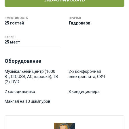
ЗАБРОНИРОВАТЬ
е
я
х
ВМЕСТИМОСТЬ
ПРИЧАЛ
т
25 гостей
Гидропарк
ы
БАНКЕТ
25 мест
К
а
т
Оборудование
е
р
Музыкальный центр (1000
2-х конфорочная
а
Вт, CD, USB, АС, караоке), ТВ
электроплита, СВЧ
(2), DVD
2 холодильника
3 кондиционера
О нас
Мангал на 10 шампуров
Програ
ммы
отдыха