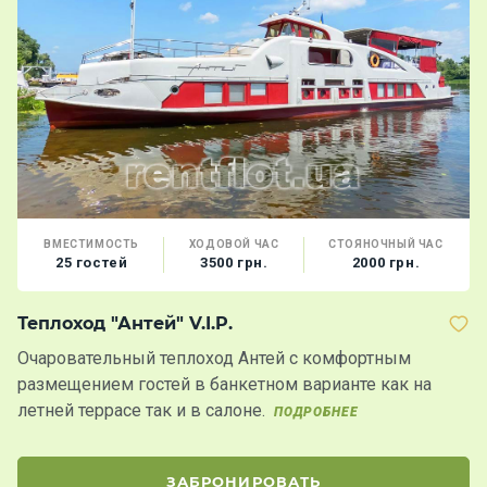
ВМЕСТИМОСТЬ
ХОДОВОЙ ЧАС
СТОЯНОЧНЫЙ ЧАС
25 гостей
3500 грн.
2000 грн.
Теплоход "Антей" V.I.P.
Т
Очаровательный теплоход Антей с комфортным
Т
размещением гостей в банкетном варианте как на
н
летней террасе так и в салоне.
н
ПОДРОБНЕЕ
ЗАБРОНИРОВАТЬ