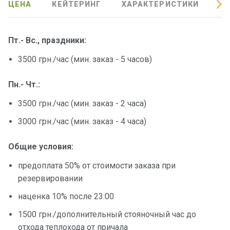
ЦЕНА
КЕЙТЕРИНГ
ХАРАКТЕРИСТИКИ
О
Подаро
чные
сертиф
Пт.- Вс., праздники:
икаты
3500 грн./час (мин. заказ - 5 часов)
Развле
Пн.- Чт.:
чения
3500 грн./час (мин. заказ - 2 часа)
Речные
3000 грн./час (мин. заказ - 4 часа)
прогулк
и
Общие условия:
предоплата 50% от стоимости заказа при
Отзывы
резервировании
наценка 10% после 23:00
Контакт
ы
1500 грн./дополнительный стояночный час до
отхода теплохода от причала