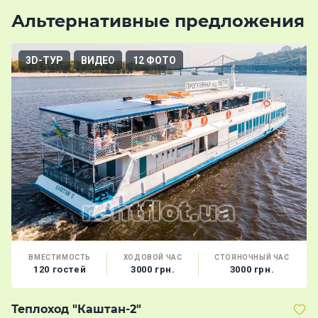
Альтернативные предложения
3D-ТУР
ВИДЕО
12 ФОТО
ВМЕСТИМОСТЬ
ХОДОВОЙ ЧАС
СТОЯНОЧНЫЙ ЧАС
120 гостей
3000 грн.
3000 грн.
Теплоход "Каштан-2"
Т