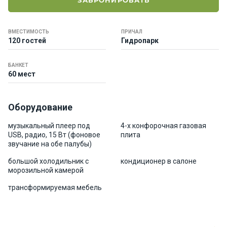
ЗАБРОНИРОВАТЬ
е
я
х
ВМЕСТИМОСТЬ
ПРИЧАЛ
т
120 гостей
Гидропарк
ы
БАНКЕТ
60 мест
К
а
т
Оборудование
е
р
музыкальный плеер под
4-х конфорочная газовая
а
USB, радио, 15 Bт (фоновое
плита
звучание на обе палубы)
большой холодильник с
кондиционер в салоне
О нас
морозильной камерой
трансформируемая мебель
Програ
ммы
отдыха