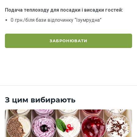
Подача теплоходу для посадки і висадки гостей:
Контакт
0 грн./біля бази відпочинку “Ізумрудна”
и
ЗАБРОНЮВАТИ
З цим вибирають