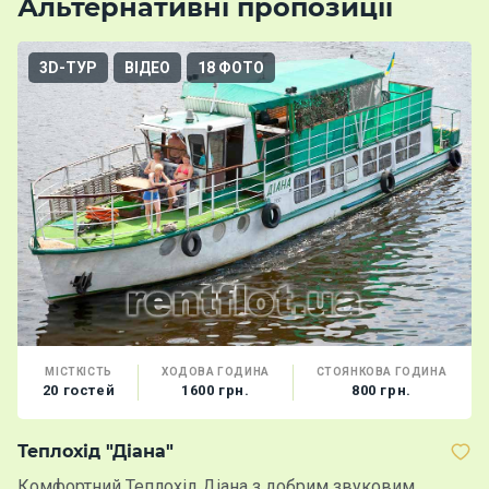
Альтернативні пропозиції
3D-ТУР
ВІДЕО
18 ФОТО
МІСТКІСТЬ
ХОДОВА ГОДИНА
СТОЯНКОВА ГОДИНА
20 гостей
1600 грн.
800 грн.
Теплохід "Діана"
Я
Комфортний Теплохід Діана з добрим звуковим
В