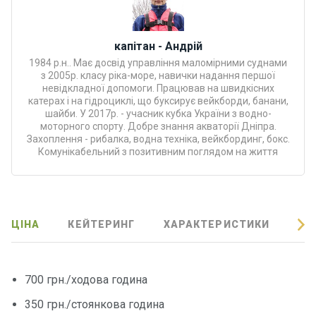
Програ
ми
відпочи
капітан - Андрій
нку
1984 р.н.. Має досвід управління маломірними суднами
з 2005р. класу ріка-море, навички надання першої
невідкладної допомоги. Працював на швидкісних
Подару
катерах і на гідроциклі, що буксирує вейкборди, банани,
нкові
шайби. У 2017р. - учасник кубка України з водно-
моторного спорту. Добре знання акваторії Дніпра.
сертифі
Захоплення - рибалка, водна техніка, вейкбординг, бокс.
кати
Комунікабельний з позитивним поглядом на життя
Розваг
и
ЦІНА
КЕЙТЕРИНГ
ХАРАКТЕРИСТИКИ
ВІ
Річкові
прогул
янки
700 грн./ходова година
350 грн./стоянкова година
Відгуки