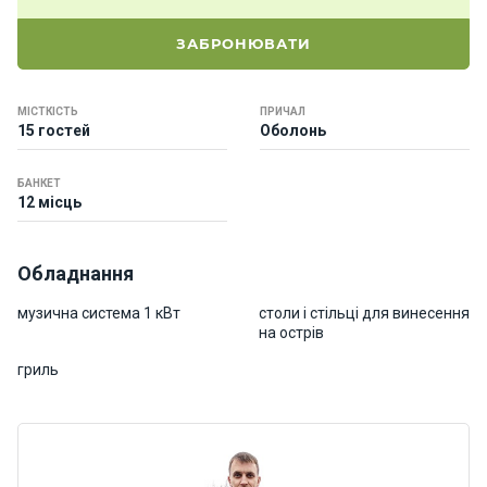
о
р
ЗАБРОНЮВАТИ
н
і
я
МІСТКІСТЬ
ПРИЧАЛ
х
15 гостей
Оболонь
т
и
БАНКЕТ
12 місць
К
а
Обладнання
т
е
музична система 1 кВт
столи і стільці для винесення
р
на острів
и
гриль
Про
нас