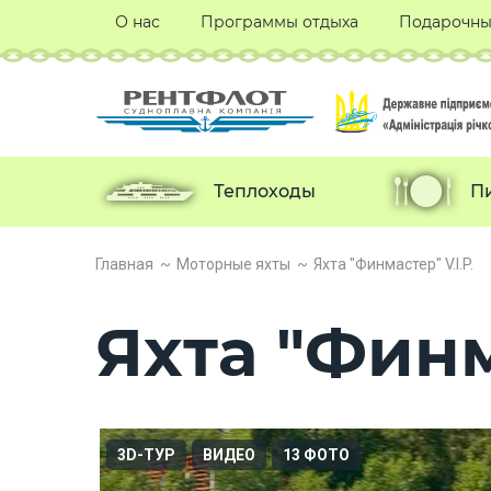
О нас
Программы отдыха
Подарочны
Теплоходы
П
Главная
Моторные яхты
Яхта "Финмастер" V.I.P.
Яхта "Финм
3D-ТУР
ВИДЕО
13 ФОТО