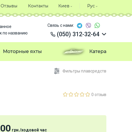
Отзывы
Контакты
Киев
Рус
Связь с нами:
анное
к по названию
(050) 312-32-64
(050) 312-32-64
(050) 312-32-64
Моторные яхты
Катера
(050) 312-32-64
Фильтры плавсредств
0 отзыв
700
грн.
/
ходовой час