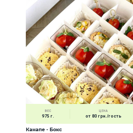
ВЕС
ЦЕНА
975 г.
от 80 грн./гость
Канапе - Бокс