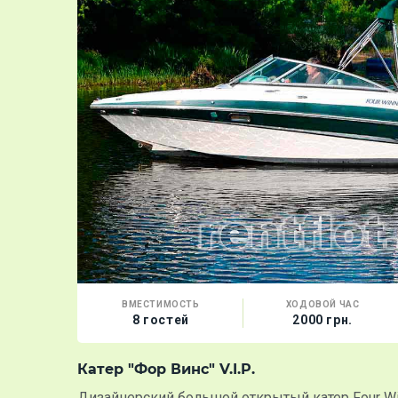
ВМЕСТИМОСТЬ
ХОДОВОЙ ЧАС
8 гостей
2000 грн.
Катер "Фор Винс" V.I.P.
Дизайнерский большой открытый катер Four Winn