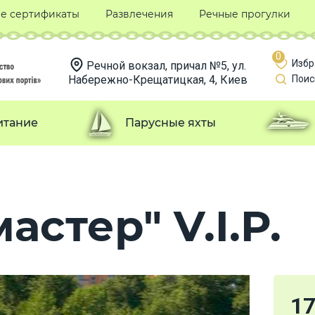
е сертификаты
Развлечения
Речные прогулки
0
Избр
Речной вокзал, причал №5, ул.
Набережно-Крещатицкая, 4, Киев
Поис
итание
Парусные яхты
астер" V.I.P.
1