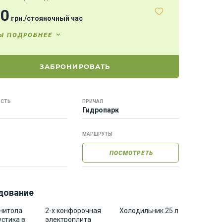
00
грн.
/
стояночный час
Ы ПОДРОБНЕЕ
ЗАБРОНИРОВАТЬ
СТЬ
ПРИЧАЛ
Гидропарк
МАРШРУТЫ
ПОСМОТРЕТЬ
дование
нитола
2-х конфорочная
Холодильник 25 л
устика в
электроплита