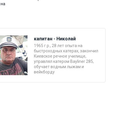
 на
капитан - Николай
1965 г.р., 28 лет опыта на
быстроходных катерах, закончил
Киевское речное училище,
управлял катером Bayliner 285,
обучает водным лыжам и
вейкборду