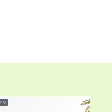
ОТО
3D-ТУР