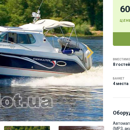
6
ЦЕН
ВМЕСТИМО
8 гостей
БАНКЕТ
4 места
Обору
Автомаг
(MP3, ак