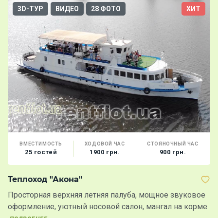
3D-ТУР
ВИДЕО
28 ФОТО
ХИТ
ВМЕСТИМОСТЬ
ХОДОВОЙ ЧАС
СТОЯНОЧНЫЙ ЧАС
25 гостей
1900 грн.
900 грн.
Теплоход "Акона"
Т
Просторная верхняя летняя палуба, мощное звуковое
О
оформление, уютный носовой салон, мангал на корме
р