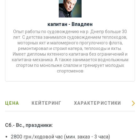
Подаро
чные
сертиф
капитан - Владлен
икаты
Опыт работы по судовождению на р. Днепр больше 30
лет. С детства занимался судовождением теплоходов,
моторных яхт и маломерного прогулочного флота,
Развле
ремонтировал и строил катера, теплоходы и яхты.
Имеет дипломы яхтенного капитана без ограничений и
чения
капитана-механика. А также занимается воднолыжным
спортом по монолыже слалом и тренирует молодых
спортсменов
Речные
прогулк
и
ЦЕНА
КЕЙТЕРИНГ
ХАРАКТЕРИСТИКИ
О
Отзывы
Контакт
Сб.- Вс., праздники:
ы
2800 грн./ходовой час (мин. заказ - 3 часа)