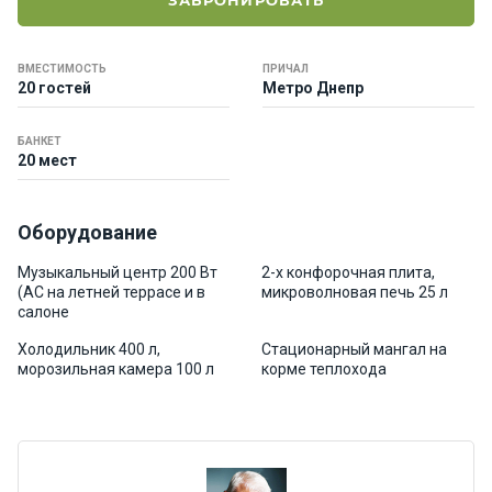
ЗАБРОНИРОВАТЬ
е
я
х
ВМЕСТИМОСТЬ
ПРИЧАЛ
т
20 гостей
Метро Днепр
ы
БАНКЕТ
20 мест
К
а
т
Оборудование
е
р
Музыкальный центр 200 Вт
2-х конфорочная плита,
а
(АС на летней террасе и в
микроволновая печь 25 л
салоне
Холодильник 400 л,
Стационарный мангал на
О нас
морозильная камера 100 л
корме теплохода
Програ
ммы
отдыха