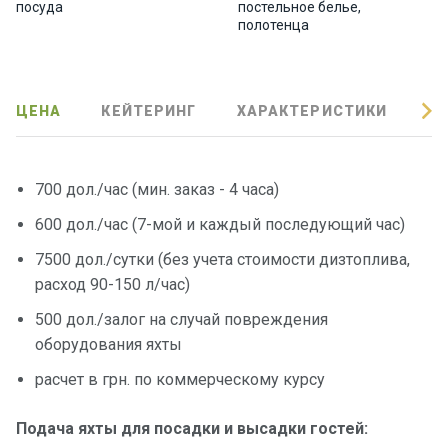
посуда
постельное белье,
полотенца
Подаро
чные
сертиф
икаты
ЦЕНА
КЕЙТЕРИНГ
ХАРАКТЕРИСТИКИ
О
Развле
чения
700 дол./час (мин. заказ - 4 часа)
600 дол./час (7-мой и каждый последующий час)
Речные
прогулк
7500 дол./сутки (без учета стоимости дизтоплива,
и
расход 90-150 л/час)
500 дол./залог на случай повреждения
Отзывы
оборудования яхты
расчет в грн. по коммерческому курсу
Контакт
ы
Подача яхты для посадки и высадки гостей: