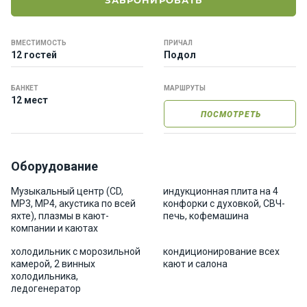
ЗАБРОНИРОВАТЬ
е
я
х
ВМЕСТИМОСТЬ
ПРИЧАЛ
т
12 гостей
Подол
ы
БАНКЕТ
МАРШРУТЫ
12 мест
К
ПОСМОТРЕТЬ
а
т
е
р
Оборудование
а
Музыкальный центр (CD,
индукционная плита на 4
MP3, MP4, акустика по всей
конфорки с духовкой, СВЧ-
яхте), плазмы в кают-
печь, кофемашина
О нас
компании и каютах
холодильник с морозильной
кондиционирование всех
Програ
камерой, 2 винных
кают и салона
ммы
холодильника,
ледогенератор
отдыха