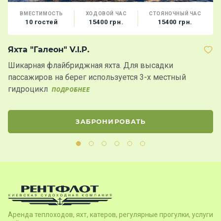
ВМЕСТИМОСТЬ
ХОДОВОЙ ЧАС
СТОЯНОЧНЫЙ ЧАС
10 гостей
15400 грн.
15400 грн.
Яхта "Галеон" V.I.P.
Я
Шикарная флайбриджная яхта. Для высадки
Я
пассажиров на берег используется 3-х местный
л
гидроцикл
ПОДРОБНЕЕ
ЗАБРОНИРОВАТЬ
Аренда теплоходов, яхт, катеров, регулярные прогулки, услуги