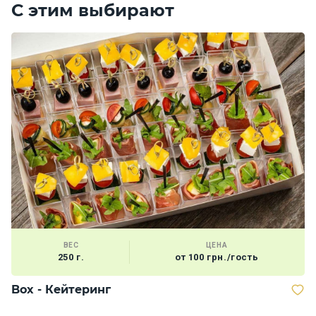
С этим выбирают
ВЕС
ЦЕНА
250 г.
от 100 грн./гость
Box - Кейтеринг
В