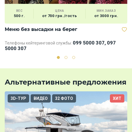
ВЕС
ЦЕНА
МИН.ЗАКАЗ
500 г.
от 700 грн./гость
от 3000 грн.
Меню без высадки на берег
В
099 5000 307, 097
Телефоны кейтеринговой службы:
5000 307
Альтернативные предложения
3D-ТУР
ВИДЕО
32 ФОТО
ХИТ