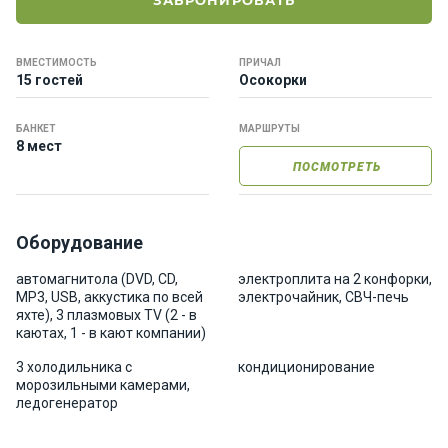
ЗАБРОНИРОВАТЬ
е
я
х
ВМЕСТИМОСТЬ
ПРИЧАЛ
т
15 гостей
Осокорки
ы
БАНКЕТ
МАРШРУТЫ
8 мест
К
ПОСМОТРЕТЬ
а
т
е
р
Оборудование
а
автомагнитола (DVD, CD,
электроплита на 2 конфорки,
MP3, USB, аккустика по всей
электрочайник, СВЧ-печь
яхте), 3 плазмовых TV (2 - в
О нас
каютах, 1 - в кают компании)
3 холодильника с
кондиционирование
Програ
морозильными камерами,
ммы
ледогенератор
отдыха