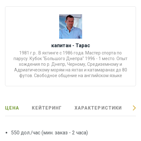
Подаро
чные
сертиф
икаты
капитан - Тарас
Развле
1981 г.р.. В яхтинге с 1986 года. Мастер спорта по
чения
парусу. Кубок "Большого Днепра" 1996 - 1 место. Опыт
хождения по р. Днепр, Черному, Средиземному и
Адриатическому морям на яхтах и катамаранах до 80
Речные
футов. Свободное общение на английском языке
прогулк
и
Отзывы
ЦЕНА
КЕЙТЕРИНГ
ХАРАКТЕРИСТИКИ
О
Контакт
ы
550 дол./час (мин. заказ - 2 часа)