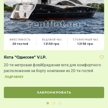
ВМЕСТИМОСТЬ
ХОДОВОЙ ЧАС
СТОЯНОЧНЫЙ ЧАС
20 гостей
12150 грн.
12150 грн.
Яхта "Одиссея" V.I.P.
Я
20-ти метровая флайбриджная яхта для комфортного
Ш
расположения на борту компании из 20-ти гостей
че
ПОДРОБНЕЕ
П
ЗАБРОНИРОВАТЬ