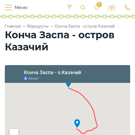
0
Меню
Т
е
К
Р
Главная
Маршруты
Конча Заспа - остров Казачий
и
у
п
Конча Заспа - остров
е
с
л
в
о
Казачий
х
о
д
ы
П
и
т
а
н
и
е