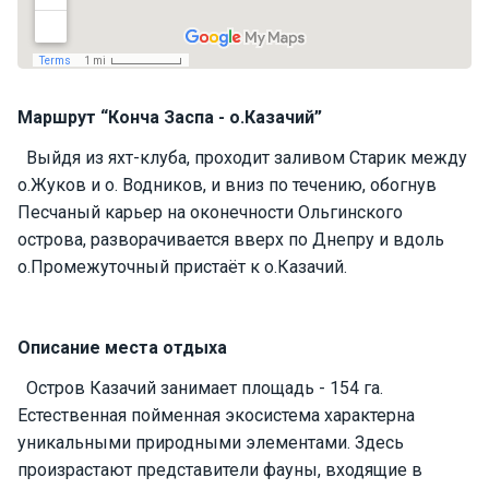
П
а
р
у
Маршрут “Конча Заспа - о.Казачий”
с
н
Выйдя из яхт-клуба, проходит заливом Старик между
ы
о.Жуков и о. Водников, и вниз по течению, обогнув
е
я
Песчаный карьер на оконечности Ольгинского
х
острова, разворачивается вверх по Днепру и вдоль
т
о.Промежуточный пристаёт к о.Казачий.
ы
Описание места отдыха
М
о
Остров Казачий занимает площадь - 154 га.
т
о
Естественная пойменная экосистема характерна
р
уникальными природными элементами. Здесь
н
произрастают представители фауны, входящие в
ы