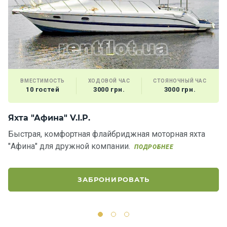
Подаро
чные
сертиф
икаты
Развле
ВМЕСТИМОСТЬ
ХОДОВОЙ ЧАС
СТОЯНОЧНЫЙ ЧАС
чения
10 гостей
3000 грн.
3000 грн.
Речные
Яхта "Афина" V.I.P.
Я
прогулк
Быстрая, комфортная флайбриджная моторная яхта
Я
и
"Афина" для дружной компании.
с
ПОДРОБНЕЕ
с
Отзывы
ЗАБРОНИРОВАТЬ
Контакт
ы