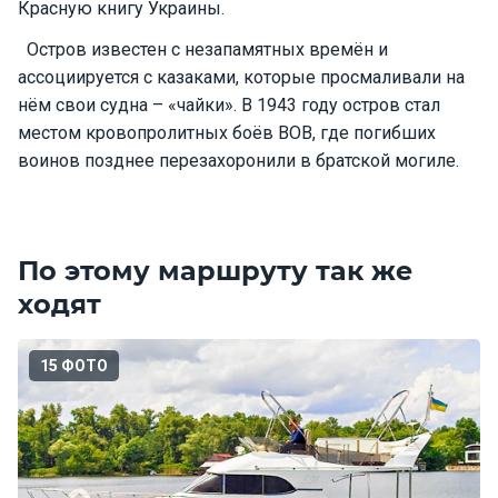
Красную книгу Украины.
е
я
Остров известен с незапамятных времён и
х
ассоциируется с казаками, которые просмаливали на
т
ы
нём свои судна – «чайки». В 1943 году остров стал
местом кровопролитных боёв ВОВ, где погибших
воинов позднее перезахоронили в братской могиле.
К
а
т
е
По этому маршруту так же
р
а
ходят
О нас
15 ФОТО
Програ
ммы
отдыха