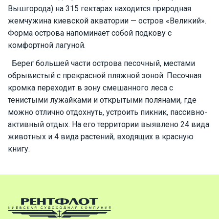
е
Вышгорода) на 315 гектарах находится природная
я
жемчужина киевской акватории — остров «Великий».
х
Форма острова напоминает собой подкову с
т
ы
комфортной лагуной.
Берег большей части острова песочный, местами
обрывистый с прекрасной пляжной зоной. Песочная
К
кромка переходит в зону смешанного леса с
а
т
тенистыми лужайками и открытыми полянами, где
е
можно отлично отдохнуть, устроить пикник, пассивно-
р
активный отдых. На его территории выявлено 24 вида
а
животных и 4 вида растений, входящих в красную
книгу.
О нас
Програ
ммы
отдыха