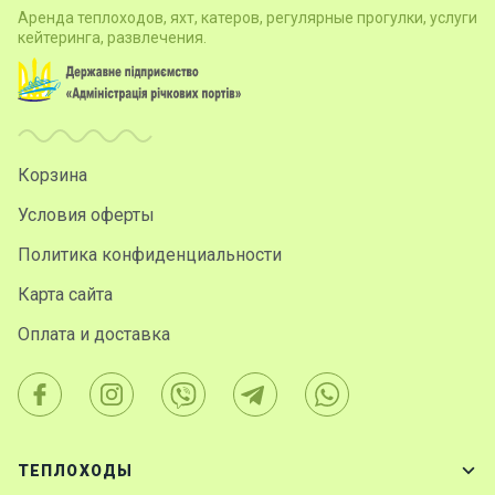
Аренда теплоходов, яхт, катеров, регулярные прогулки, услуги
Подаро
кейтеринга, развлечения.
чные
сертиф
икаты
Развле
Корзина
чения
Условия оферты
Политика конфиденциальности
Речные
прогулк
Карта сайта
и
Оплата и доставка
Отзывы
Контакт
ы
ТЕПЛОХОДЫ