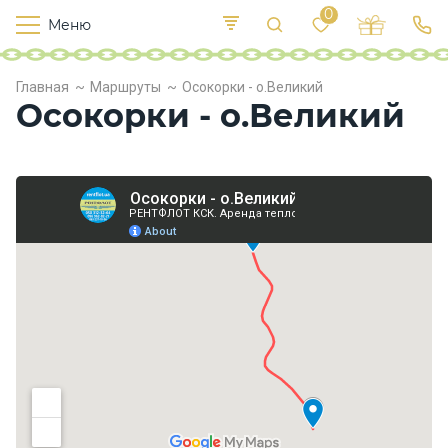
0
Меню
Т
е
К
Р
Главная
Маршруты
Осокорки - о.Великий
и
у
п
Осокорки - о.Великий
е
с
л
в
о
х
о
д
ы
П
и
т
а
н
и
е