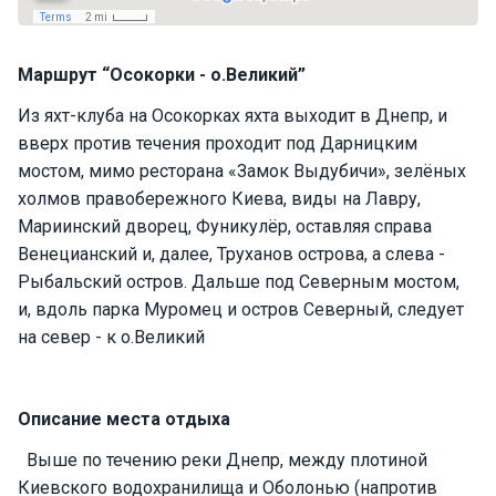
П
а
Маршрут “Осокорки - о.Великий”
р
у
Из яхт-клуба на Осокорках яхта выходит в Днепр, и
с
вверх против течения проходит под Дарницким
н
ы
мостом, мимо ресторана «Замок Выдубичи», зелёных
е
холмов правобережного Киева, виды на Лавру,
я
Мариинский дворец, Фуникулёр, оставляя справа
х
Венецианский и, далее, Труханов острова, а слева -
т
ы
Рыбальский остров. Дальше под Северным мостом,
и, вдоль парка Муромец и остров Северный, следует
на север - к о.Великий
М
о
т
Описание места отдыха
о
р
Выше по течению реки Днепр, между плотиной
н
ы
Киевского водохранилища и Оболонью (напротив