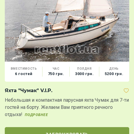
ВМЕСТИМОСТЬ
ЧАС
ПОЛДНЯ
ДЕНЬ
6 гостей
750 грн.
3000 грн.
5200 грн.
Яхта "Чумак" V.I.P.
Т
Небольшая и компактная парусная яхта Чумак для 7-ти
У
гостей на борту. Желаем Вам приятного речного
п
отдыха!
д
ПОДРОБНЕЕ
ЗАБРОНИРОВАТЬ