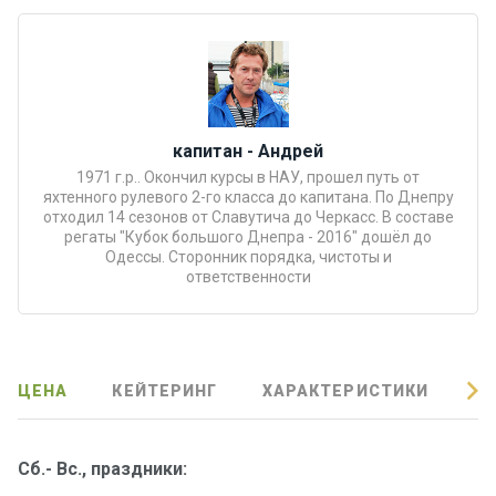
Подаро
чные
сертиф
икаты
капитан - Андрей
Развле
1971 г.р.. Окончил курсы в НАУ, прошел путь от
чения
яхтенного рулевого 2-го класса до капитана. По Днепру
отходил 14 сезонов от Славутича до Черкасс. В составе
регаты "Кубок большого Днепра - 2016" дошёл до
Речные
Одессы. Сторонник порядка, чистоты и
ответственности
прогулк
и
Отзывы
ЦЕНА
КЕЙТЕРИНГ
ХАРАКТЕРИСТИКИ
О
Контакт
ы
Сб.- Вс., праздники: