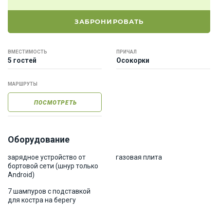
е
я
ЗАБРОНИРОВАТЬ
х
т
ы
ВМЕСТИМОСТЬ
ПРИЧАЛ
5 гостей
Осокорки
К
МАРШРУТЫ
а
т
ПОСМОТРЕТЬ
е
р
а
Оборудование
О нас
зарядное устройство от
газовая плита
бортовой сети (шнур только
Android)
Програ
7 шампуров с подставкой
ммы
для костра на берегу
отдыха