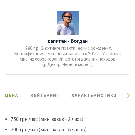
Подаро
чные
сертиф
икаты
капитан - Богдан
Развле
1986 г.р.. В яхтинге практически с рождения.
чения
Квалификация - яхтенный капитан с 2010г.. Участник
многих соревнований, регат и дальних походов
(р.Днепр, Черное море...)
Речные
прогулк
и
ЦЕНА
КЕЙТЕРИНГ
ХАРАКТЕРИСТИКИ
О
Отзывы
Контакт
750 грн./час (мин. заказ - 2 часа)
ы
700 грн./час (мин. заказ - 5 часов)