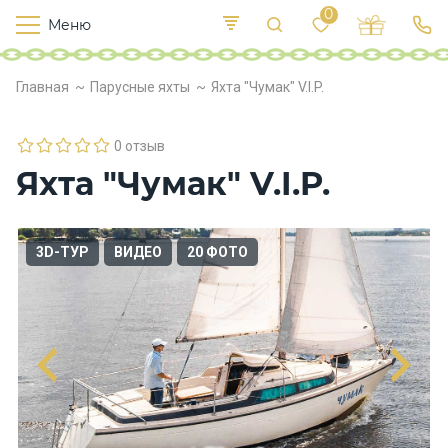
0
Меню
Т
е
К
Р
Главная
Парусные яхты
Яхта "Чумак" V.I.P.
и
у
п
е
с
л
в
о
0 отзыв
х
Яхта "Чумак" V.I.P.
о
д
ы
3D-ТУР
ВИДЕО
20 ФОТО
П
и
т
а
н
и
е