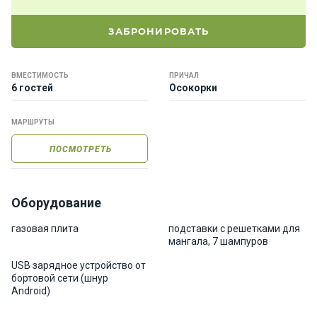
е
я
ЗАБРОНИРОВАТЬ
х
т
ы
ВМЕСТИМОСТЬ
ПРИЧАЛ
6 гостей
Осокорки
К
МАРШРУТЫ
а
т
ПОСМОТРЕТЬ
е
р
а
Оборудование
О нас
газовая плита
подставки с решетками для
мангала, 7 шампуров
USB зарядное устройство от
Програ
бортовой сети (шнур
ммы
Android)
отдыха