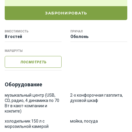
е
я
ЗАБРОНИРОВАТЬ
х
т
ы
ВМЕСТИМОСТЬ
ПРИЧАЛ
8 гостей
Оболонь
К
МАРШРУТЫ
а
т
ПОСМОТРЕТЬ
е
р
а
Оборудование
О нас
музыкальный центр (USB,
2-х конфорочная газплита,
CD, радио, 4 динамика по 70
духовой шкаф
Вт в кают-компании и
Програ
кокпите)
ммы
холодильник 150 л с
мойка, посуда
отдыха
морозильной камерой