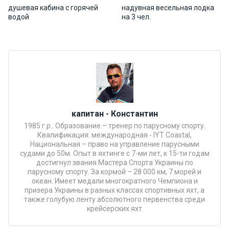
душевая кабина с горячей
надувная весельная лодка
Подаро
водой
на 3 чел.
чные
сертиф
икаты
Развле
чения
капитан - Константин
Речные
1985 г.р.. Образование – тренер по парусному спорту.
прогулк
Квалификация: международная - IYT Coastal,
и
Национальная – право на управление парусными
судами до 50м. Опыт в яхтинге с 7-ми лет, к 15-ти годам
достигнул звания Мастера Спорта Украины по
Отзывы
парусному спорту. За кормой – 28 000 км, 7 морей и
океан. Имеет медали многократного Чемпиона и
призера Украины в разных классах спортивных яхт, а
Контакт
также голубую ленту абсолютного первенства среди
крейсерских яхт
ы