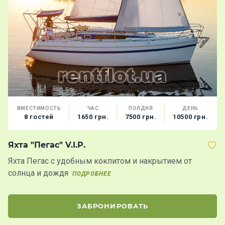
ВМЕСТИМОСТЬ
ЧАС
ПОЛДНЯ
ДЕНЬ
8 гостей
1650 грн.
7500 грн.
10500 грн.
Яхта "Пегас" V.I.P.
Я
Яхта Пегас с удобным кокпитом и накрытием от
Ях
солнца и дождя
д
ПОДРОБНЕЕ
з
ЗАБРОНИРОВАТЬ