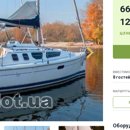
6
1
ЦЕН
ВМЕСТИМО
8 гостей
МАРШРУТ
Обору