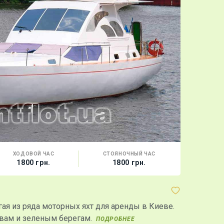
ХОДОВОЙ ЧАС
СТОЯНОЧНЫЙ ЧАС
ВМЕСТИ
1800 грн.
1800 грн.
10 го
Яхта "Элек
огая из ряда моторных яхт для аренды в Киеве.
Красное де
овам и зеленым берегам.
небывалую 
ПОДРОБНЕЕ