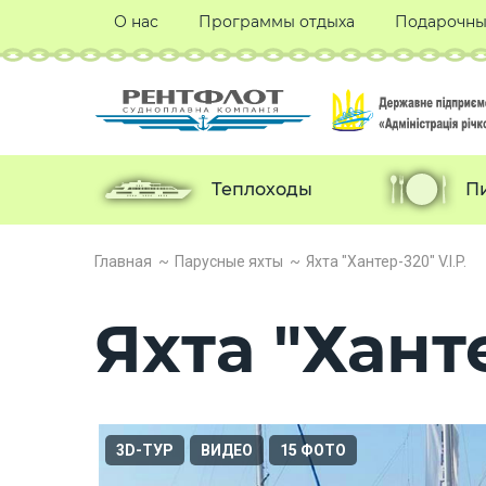
О нас
Программы отдыха
Подарочны
Теплоходы
П
Главная
Парусные яхты
Яхта "Хантер-320" V.I.P.
Яхта "Ханте
3D-ТУР
ВИДЕО
15 ФОТО