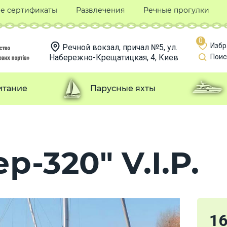
е сертификаты
Развлечения
Речные прогулки
0
Избр
Речной вокзал, причал №5, ул.
Набережно-Крещатицкая, 4, Киев
Поис
итание
Парусные яхты
р-320" V.I.P.
1