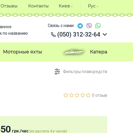
Отзывы
Контакты
Киев
Рус
Связь с нами:
анное
к по названию
(050) 312-32-64
(050) 312-32-64
(050) 312-32-64
Моторные яхты
Катера
(050) 312-32-64
Фильтры плавсредств
0 отзыв
650
грн.
/
час
(из расчета 4-х часов)