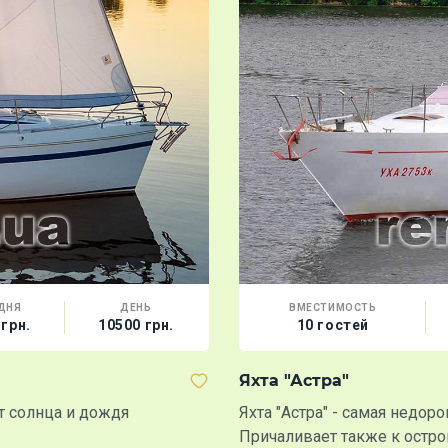
ДНЯ
ДЕНЬ
ВМЕСТИМОСТЬ
 грн.
10500 грн.
10 гостей
Яхта "Астра"
т солнца и дождя
Яхта "Астра" - самая недор
Причаливает также к остр