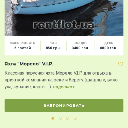
ВМЕСТИМОСТЬ
ЧАС
ПОЛДНЯ
ДЕНЬ
6 гостей
850 грн.
3400 грн.
6800 грн.
Яхта "Морело" V.I.P.
Я
Классная парусная яхта Морело V.I.P. для отдыха в
П
приятной компании на реке и берегу (шашлык, вино,
з
уха, купание, карты ...)
м
ПОДРОБНЕЕ
ЗАБРОНИРОВАТЬ