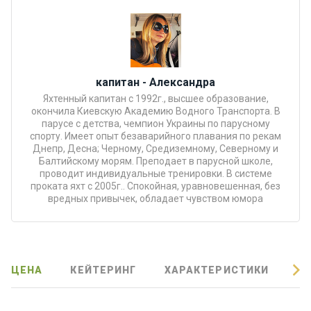
Подаро
чные
сертиф
икаты
капитан - Александра
Яхтенный капитан с 1992г., высшее образование,
Развле
окончила Киевскую Академию Водного Транспорта. В
чения
парусе с детства, чемпион Украины по парусному
спорту. Имеет опыт безаварийного плавания по рекам
Днепр, Десна; Черному, Средиземному, Северному и
Речные
Балтийскому морям. Преподает в парусной школе,
проводит индивидуальные тренировки. В системе
прогулк
проката яхт с 2005г.. Спокойная, уравновешенная, без
и
вредных привычек, обладает чувством юмора
Отзывы
Контакт
ЦЕНА
КЕЙТЕРИНГ
ХАРАКТЕРИСТИКИ
О
ы