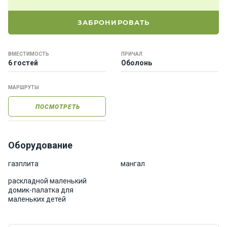
е
я
ЗАБРОНИРОВАТЬ
х
т
ы
ВМЕСТИМОСТЬ
ПРИЧАЛ
6 гостей
Оболонь
К
МАРШРУТЫ
а
т
ПОСМОТРЕТЬ
е
р
а
Оборудование
О нас
газплита
мангал
раскладной маленький
домик-палатка для
Програ
маленьких детей
ммы
отдыха