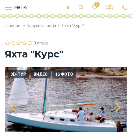
0
Меню
Т
е
К
Р
Главная
Парусные яхты
Яхта "Курс"
и
у
п
е
с
л
в
о
0 отзыв
х
Яхта "Курс"
о
д
ы
3D-ТУР
ВИДЕО
16 ФОТО
П
и
т
а
н
и
е